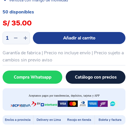
Ventosa con mango de movilidad
50 disponibles
S/
35.00
Alicate
Añadir al carrito
con
ventosa
Garantía de fabrica | Precio no incluye envío | Precio sujeto a
succión
LCD
cambios sin previo aviso
BAKU
7230
Compra Whatsapp
Catálogo con precios
cantidad
Aceptamos pagos por transferencias, depósitos, tarjetas y APP
Envíos a provincia
Delivery en Lima
Recojo en tienda
Boleta y factura