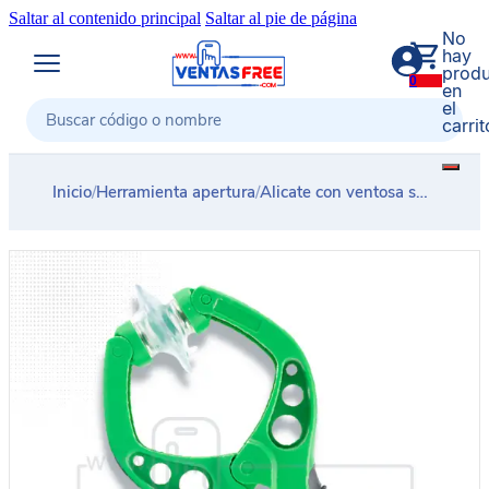
Saltar al contenido principal
Saltar al pie de página
No
hay
produ
0
en
el
carrit
Buscar
Inicio
/
Herramienta apertura
/
Alicate con ventosa succión LCD BAKU 7230