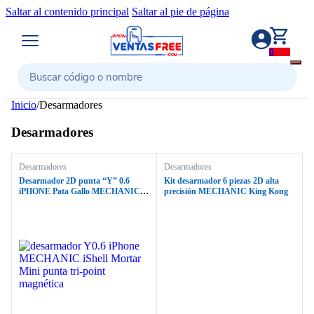
Saltar al contenido principal
Saltar al pie de página
0
Buscar
Inicio
/
Desarmadores
Desarmadores
Desarmadores
Desarmadores
Desarmador 2D punta “Y” 0.6
Kit desarmador 6 piezas 2D alta
iPHONE Pata Gallo MECHANIC
precisión MECHANIC King Kong
iSHELL