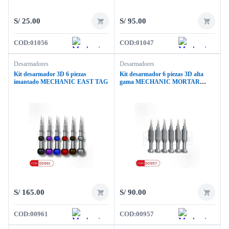
S/
25.00
S/
95.00
COD:
01056
COD:
01047
Desarmadores
Desarmadores
Kit desarmador 3D 6 piezas
Kit desarmador 6 piezas 3D alta
imantado MECHANIC EAST TAG
gama MECHANIC MORTAR
MINI ISHELL MAX 6 EN 1
S/
165.00
S/
90.00
COD:
00961
COD:
00957