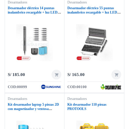
Desarmadores
Desarmadores
Desarmador eléctrico 14 puntas
Desarmador eléctrico 55 puntas
inalambrico recargable + luz LED
inalambrico recargable + luz LED
SUNSHINE SD-18E
CREATIONSPACE CS03B
S/
185.00
S/
165.00
COD:
00099
COD:
00100
Desarmadores
Desarmadores
Kit desarmador laptop 5 piezas 2D
Kit desarmador 110 piezas
con magnetizador y ventosa
PROTOOLS
RELIFE RL-728B