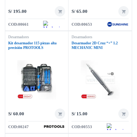
S/
195.00
S/
65.00
COD:
00661
COD:
00653
Desarmadores
Desarmadores
Kit desarmador 115 piezas alta
Desarmador 2D Cruz “+” 1.2
precisión PROTOOLS
MECHANIC MINI
S/
60.00
S/
15.00
COD:
00247
COD:
00553