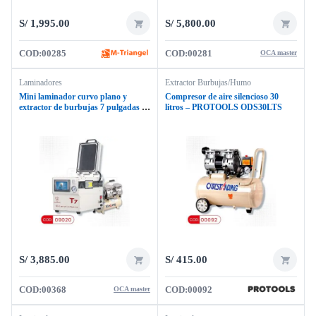
S/
1,995.00
S/
5,800.00
COD:
00285
COD:
00281
OCA master
Laminadores
Extractor Burbujas/Humo
Mini laminador curvo plano y
Compresor de aire silencioso 30
extractor de burbujas 7 pulgadas +
litros – PROTOOLS ODS30LTS
compresor aire OCA MASTER
OM-T7
S/
3,885.00
S/
415.00
COD:
00368
COD:
00092
OCA master