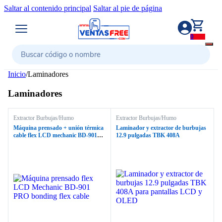
Saltar al contenido principal
Saltar al pie de página
0
Buscar
Inicio
/
Laminadores
Laminadores
Extractor Burbujas/Humo
Extractor Burbujas/Humo
Máquina prensado + unión térmica
Laminador y extractor de burbujas
cable flex LCD mechanic BD-901
12.9 pulgadas TBK 408A
PRO