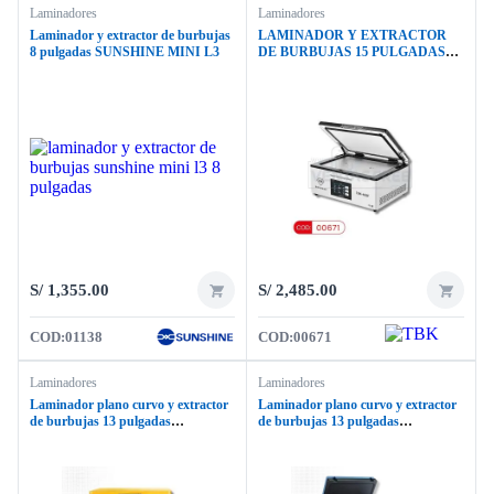
Laminadores
Laminadores
Laminador y extractor de burbujas
LAMINADOR Y EXTRACTOR
8 pulgadas SUNSHINE MINI L3
DE BURBUJAS 15 PULGADAS
TBK 408F
S/
1,355.00
S/
2,485.00
COD:
01138
COD:
00671
Laminadores
Laminadores
Laminador plano curvo y extractor
Laminador plano curvo y extractor
de burbujas 13 pulgadas
de burbujas 13 pulgadas
MECHANIC iMARK ULTRA
SUNSHINE S959P