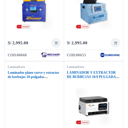
S/
2,995.00
S/
2,995.00
COD:
00668
COD:
00655
Laminadores
Laminadores
Laminador plano curvo y extractor
LAMINADOR Y EXTRACTOR
de burbujas 16 pulgadas
DE BURBUJAS 10.9 PULGADAS
SUNSHINE S959V
TRIANGEL MT16