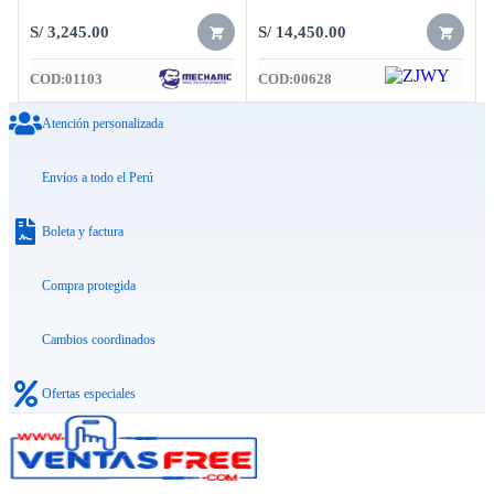
S/
3,245.00
S/
14,450.00
COD:
01103
COD:
00628
Atención personalizada
Envíos a todo el Perú
Boleta y factura
Compra protegida
Cambios coordinados
Ofertas especiales