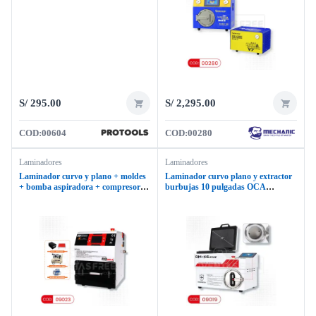
S/
295.00
S/
2,295.00
COD:
00604
COD:
00280
Laminadores
Laminadores
Laminador curvo y plano + moldes
Laminador curvo plano y extractor
+ bomba aspiradora + compresor
burbujas 10 pulgadas OCA
TRIANGEL K0-N02
MASTER OM-K6 EDGE