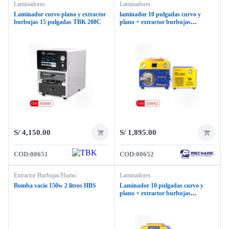
Laminadores
Laminadores
Laminador curvo plano y extractor
laminador 10 pulgadas curvo y
burbujas 15 pulgadas TBK 208C
plano + extractor burbujas
mechanic imark X
S/
4,150.00
S/
1,895.00
COD:
00651
COD:
00652
Extractor Burbujas/Humo
Laminadores
Bomba vacio 150w 2 litros HBS
Laminador 10 pulgadas curvo y
plano + extractor burbujas
MECHANIC iMARK XR