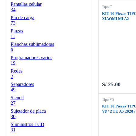
Pantallas celular
Tipo C
34
KIT 10 Piezas TIP
Pin de carga
XIAOMI MI A2
73
Pinzas
11
Planchas sublimadoras
6
Programadores varios
19
Redes
2
S/
25.00
Separadores
49
Stencil
Tipo V8
27
KIT 10 Piezas TIP
Sujetador de placa
V8 / ZTE A5 2020 /
30
TODOS LOS MOD
EN V8
Suministros LCD
31