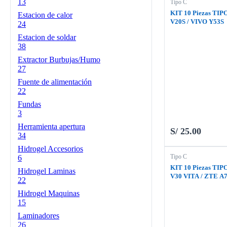
13
Tipo C
KIT 10 Piezas TIP
Estacion de calor
V20S / VIVO Y53S
24
Estacion de soldar
38
Extractor Burbujas/Humo
27
Fuente de alimentación
22
Fundas
3
Herramienta apertura
S/
25.00
34
Hidrogel Accesorios
Tipo C
6
KIT 10 Piezas TIP
Hidrogel Laminas
V30 VITA / ZTE A7
22
Hidrogel Maquinas
15
Laminadores
26