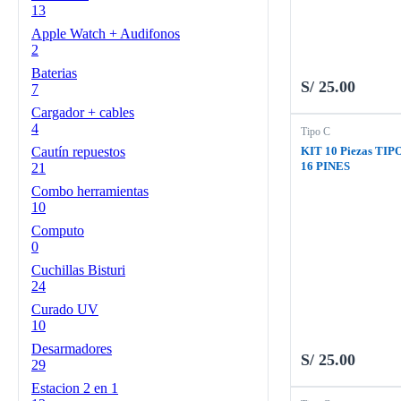
13
Apple Watch + Audifonos
2
Baterias
S/
25.00
7
Cargador + cables
4
Tipo C
Cautín repuestos
KIT 10 Piezas TIP
16 PINES
21
Combo herramientas
10
Computo
0
Cuchillas Bisturi
24
Curado UV
10
Desarmadores
S/
25.00
29
Estacion 2 en 1