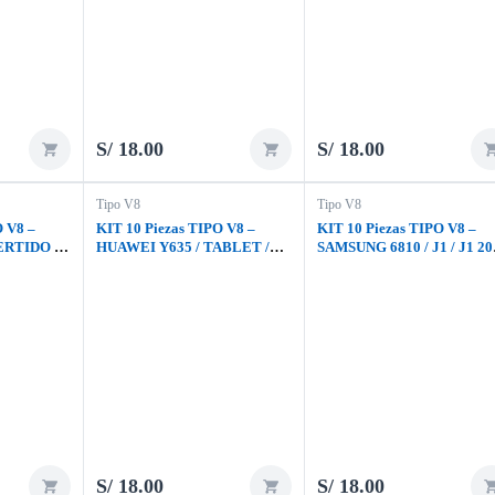
S/
18.00
S/
18.00
Tipo V8
Tipo V8
O V8 –
KIT 10 Piezas TIPO V8 –
KIT 10 Piezas TIPO V8 –
ERTIDO /
HUAWEI Y635 / TABLET /
SAMSUNG 6810 / J1 / J1 20
3 II
UNIVERSAL / PARLANTE
/ J1 PRIME
S/
18.00
S/
18.00