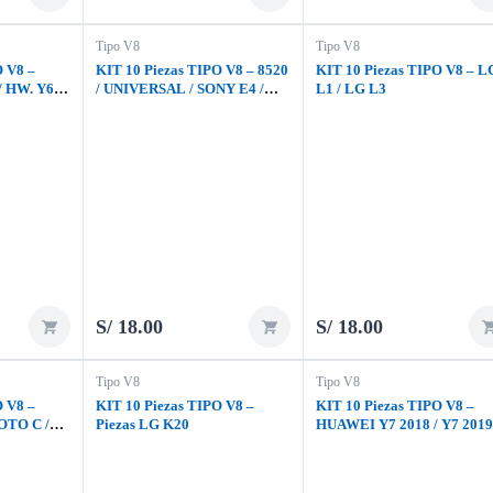
Tipo V8
Tipo V8
O V8 –
KIT 10 Piezas TIPO V8 – 8520
KIT 10 Piezas TIPO V8 – L
 HW. Y6 II
/ UNIVERSAL / SONY E4 /
L1 / LG L3
G K9 / SAM
TABLET
S/
18.00
S/
18.00
Tipo V8
Tipo V8
O V8 –
KIT 10 Piezas TIPO V8 –
KIT 10 Piezas TIPO V8 –
OTO C /
Piezas LG K20
HUAWEI Y7 2018 / Y7 2019
 MOTO G8
Y6 2018 / PSMART 2018 /
TO G5 /
PSMART 2019 / Y5 2019 / 
602 /
2019 / Y6P / Y5 2018 / Y8S /