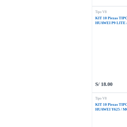
Tipo V8
KIT 10 Piezas TIP
HUAWEI P9 LITE /
/ HW. Y5 2017 / L
T-290
S/
18.00
Tipo V8
KIT 10 Piezas TIP
HUAWEI Y625 / M
MOTO G4 PLAY /
POWER LITE / MO
LG K8 2017 / ZTE 