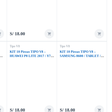
S/
18.00
Tipo V8
Tipo V8
KIT 10 Piezas TIPO V8 –
KIT 10 Piezas TIPO V8 –
16
HUAWEI P8 LITE 2017 / Y7
SAMSUNG 8600 / TABLET /
2017 / Y7 PRIME / P9 LITE
UNIVERSAL
2017 / ZTE V10 VITA
S/
18.00
S/
18.00