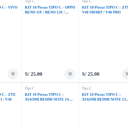
Tipo C
Tipo C
O C – VIVO
KIT 10 Piezas TIPO C – OPPO
KIT 10 Piezas TIPO C – ZT
RENO 11F / RENO 12F /
V40 SMART / V40 PRO
OPPO A40
S/
25.00
S/
25.00
Tipo C
Tipo C
O C – ZTE
KIT 10 Piezas TIPO C –
KIT 10 Piezas TIPO C –
1 / V30
XIAOMI REDMI NOTE 14
XIAOMI REDMI NOTE 13
PRO 5G / NOTE 14 PRO PLUS
PRO PLUS
5G