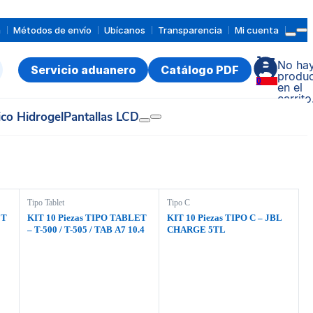
a
Métodos de envío
Ubícanos
Transparencia
Mi cuenta
No ha
Servicio aduanero
Catálogo PDF
produc
0
en el
carrito
ico Hidrogel
Pantallas LCD
Tipo Tablet
Tipo C
ET
KIT 10 Piezas TIPO TABLET
KIT 10 Piezas TIPO C – JBL
– T-500 / T-505 / TAB A7 10.4
CHARGE 5TL