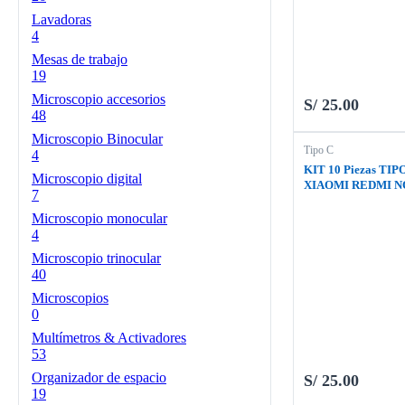
Lavadoras
4
Mesas de trabajo
19
Microscopio accesorios
S/
25.00
48
Microscopio Binocular
Tipo C
4
KIT 10 Piezas TIP
Microscopio digital
XIAOMI REDMI N
7
PRO PLUS 5G / NO
PRO 5G
Microscopio monocular
4
Microscopio trinocular
40
Microscopios
0
Multímetros & Activadores
53
Organizador de espacio
S/
25.00
19