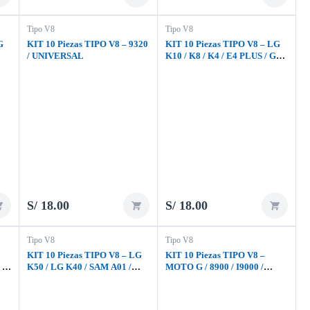
Tipo V8
Tipo V8
G
KIT 10 Piezas TIPO V8 – 9320
KIT 10 Piezas TIPO V8 – LG
/ UNIVERSAL
K10 / K8 / K4 / E4 PLUS / G4 /
G4 STYLUS
S/
18.00
S/
18.00
Tipo V8
Tipo V8
KIT 10 Piezas TIPO V8 – LG
KIT 10 Piezas TIPO V8 –
 /
K50 / LG K40 / SAM A01 /
MOTO G / 8900 / I9000 /
SAM A03 / SAM A03 CORE /
UNIVERSAL
Y6
LG K22 / LG Q60 / XIOMI
REDMI 9A / XIAOMI REDMI