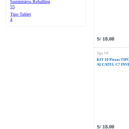
Suministros Reballing
55
Tipo Tablet
4
S/
18.00
Tipo V8
KIT 10 Piezas TIP
ALCATEL C7 INV
LG K4 2017 / HW Y
S/
18.00