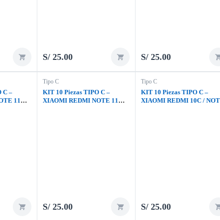
S/
25.00
S/
25.00
Tipo C
Tipo C
O C –
KIT 10 Piezas TIPO C –
KIT 10 Piezas TIPO C –
OTE 11
XIAOMI REDMI NOTE 11
XIAOMI REDMI 10C / NO
TE 13
PRO PLUS
11 4G / NOTE 11S 4G /
REDMI 14C
S/
25.00
S/
25.00