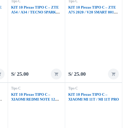
Tipo C
Tipo C
E
KIT 10 Piezas TIPO C – ZTE
KIT 10 Piezas TIPO C – ZTE
A54 / A34 / TECNO SPARK
A7S 2020 / V20 SMART 8010 /
GO 2024
VSMART 2050 / ZTE A51
S/
25.00
S/
25.00
Tipo C
Tipo C
KIT 10 Piezas TIPO C –
KIT 10 Piezas TIPO C –
XIAOMI REDMI NOTE 12
XIAOMI MI 11T / MI 11T PRO
PRO / NOTE 12 4G-5G /
REDMI 12 4G- 5G / NOTE 12
PRO PLUS / NOTE 13 4G-5G /
REDMI 13 / REDMI 13C /
NOTE 14 4G-5G / NOTE 14