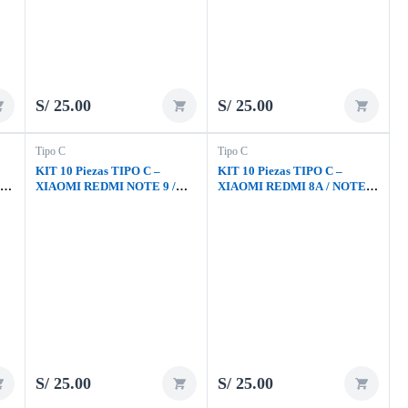
PRO 4G / REDMI A3 / POCO
X5 PLUS
S/
25.00
S/
25.00
Tipo C
Tipo C
KIT 10 Piezas TIPO C –
KIT 10 Piezas TIPO C –
TE
XIAOMI REDMI NOTE 9 /
XIAOMI REDMI 8A / NOTE 8
NOTE 9S/ NOTE 9 PRO/
/ NOTE 8 PRO / MI 8 / MI 8
NOTE 7/ NOTE 7 PRO/ NOTE
LITE / REDMI 9 / MI 9
10/ NOTE 10 PRO/ MI 11
LITE
S/
25.00
S/
25.00