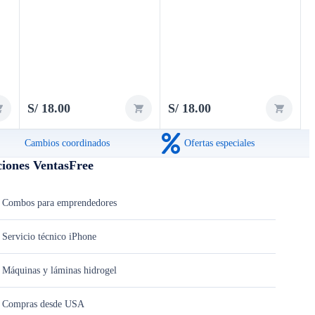
9C / XIAOMI REDMI 10A /
XIAOMI REDMI A1 / XIAOMI
REDMI A2 / XIAOMI REDMI
12C
S/
18.00
S/
18.00
Cambios coordinados
Ofertas especiales
ciones VentasFree
Combos para emprendedores
Servicio técnico iPhone
Máquinas y láminas hidrogel
Compras desde USA