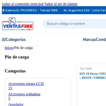
Saltar al contenido principal
Saltar al pie de página
Galería EL PROGRESO - Tienda 1986
Av. Argentina 530 - Lima Ce
Buscar
Categorías
Marcas
Comb
Inicio
/
Pin de carga
Pin de carga
Tipo Tablet
Categorias
KIT 10 Piezas TI
– BISON / UMIDIG
Accesorios repara LCD
15
Accesorios soldadura
5
Amolador