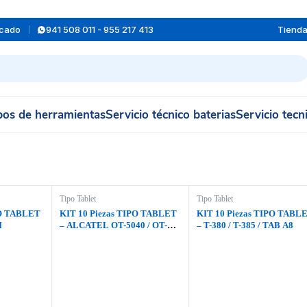
rcado
941 508 011 - 955 217 413
Tiend
os de herramientas
Servicio técnico baterias
Servicio tecn
Tipo Tablet
Tipo Tablet
PO TABLET
KIT 10 Piezas TIPO TABLET
KIT 10 Piezas TIPO TABL
I
– ALCATEL OT-5040 / OT-
– T-380 / T-385 / TAB A8
5048 / TCL (CHICO)