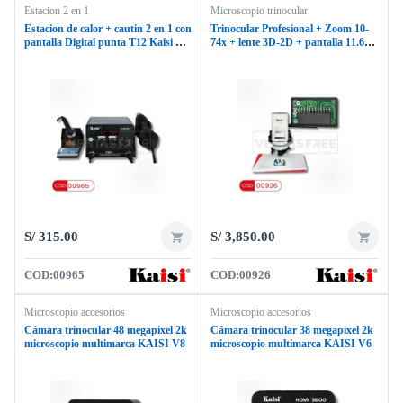
Estacion 2 en 1
Microscopio trinocular
Estacion de calor + cautin 2 en 1 con
Trinocular Profesional + Zoom 10-
pantalla Digital punta T12 Kaisi K-
74x + lente 3D-2D + pantalla 11.6″
8512D
KAISI K300DP
S/
315.00
S/
3,850.00
COD:
00965
COD:
00926
Microscopio accesorios
Microscopio accesorios
Cámara trinocular 48 megapixel 2k
Cámara trinocular 38 megapixel 2k
microscopio multimarca KAISI V8
microscopio multimarca KAISI V6