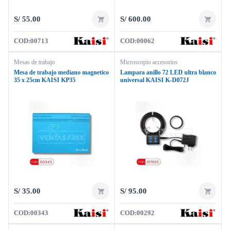
S/
55.00
S/
600.00
COD:
00713
COD:
00062
Mesas de trabajo
Microscopio accesorios
Mesa de trabajo mediano magnetico
Lampara anillo 72 LED ultra blanco
35 x 25cm KAISI KP35
universal KAISI K-D072J
S/
35.00
S/
95.00
COD:
00343
COD:
00292