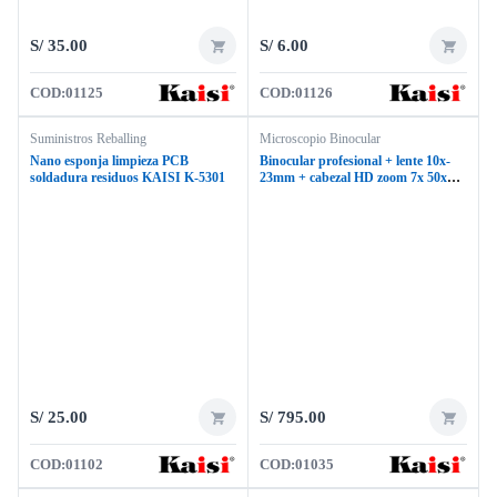
S/
35.00
S/
6.00
COD:
01125
COD:
01126
Suministros Reballing
Microscopio Binocular
Nano esponja limpieza PCB
Binocular profesional + lente 10x-
soldadura residuos KAISI K-5301
23mm + cabezal HD zoom 7x 50x
KAISI TX50s
S/
25.00
S/
795.00
COD:
01102
COD:
01035