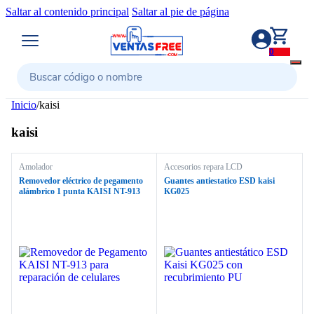
Saltar al contenido principal
Saltar al pie de página
0
Buscar
Inicio
/
kaisi
kaisi
Amolador
Accesorios repara LCD
Removedor eléctrico de pegamento
Guantes antiestatico ESD kaisi
alámbrico 1 punta KAISI NT-913
KG025