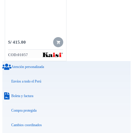
S/
415.00
COD:
01057
Atención personalizada
Envíos a todo el Perú
Boleta y factura
Compra protegida
Cambios coordinados