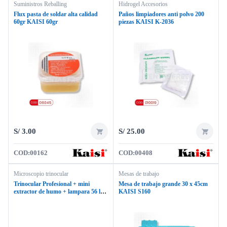
Suministros Reballing
Hidrogel Accesorios
Flux pasta de soldar alta calidad
Paños limpiadores anti polvo 200
60gr KAISI 60gr
piezas KAISI K-2036
S/
3.00
S/
25.00
COD:
00162
COD:
00408
Microscopio trinocular
Mesas de trabajo
Trinocular Profesional + mini
Mesa de trabajo grande 30 x 45cm
extractor de humo + lampara 56 led
KAISI S160
+ lente 10x 23mm + zoom 7x 50x
KAISI TX-350E