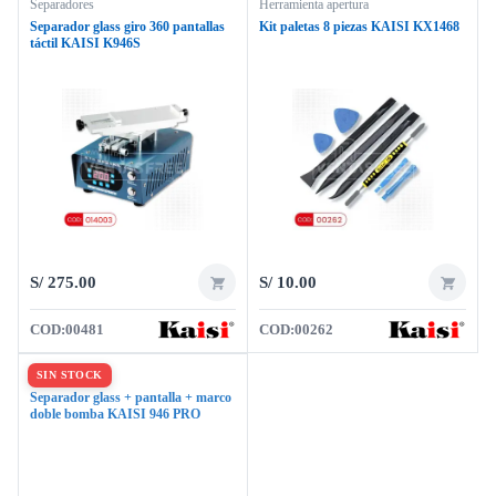
Separadores
Herramienta apertura
Separador glass giro 360 pantallas
Kit paletas 8 piezas KAISI KX1468
táctil KAISI K946S
S/
275.00
S/
10.00
COD:
00481
COD:
00262
Separadores
Separador glass + pantalla + marco
doble bomba KAISI 946 PRO