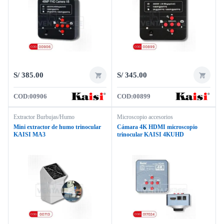
S/
385.00
S/
345.00
COD:
00906
COD:
00899
Extractor Burbujas/Humo
Microscopio accesorios
Mini extractor de humo trinocular
Cámara 4K HDMI microscopio
KAISI MA3
trinocular KAISI 4KUHD