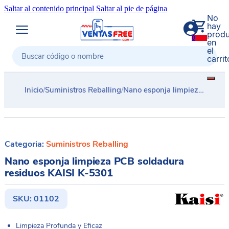
Saltar al contenido principal
Saltar al pie de página
No
hay
produ
0
en
el
carrit
Buscar
Inicio
/
Suministros Reballing
/
Nano esponja limpieza PCB soldadura residuos KAISI K-5301
Categoria:
Suministros Reballing
Nano esponja limpieza PCB soldadura
residuos KAISI K-5301
SKU:
01102
Limpieza Profunda y Eficaz