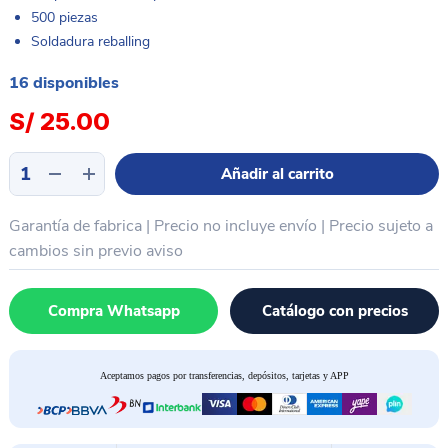
500 piezas
Soldadura reballing
16 disponibles
S/
25.00
Nano
Añadir al carrito
esponja
limpieza
Garantía de fabrica | Precio no incluye envío | Precio sujeto a
PCB
soldadura
cambios sin previo aviso
residuos
KAISI
Compra Whatsapp
Catálogo con precios
K-
5301
cantidad
Aceptamos pagos por transferencias, depósitos, tarjetas y APP