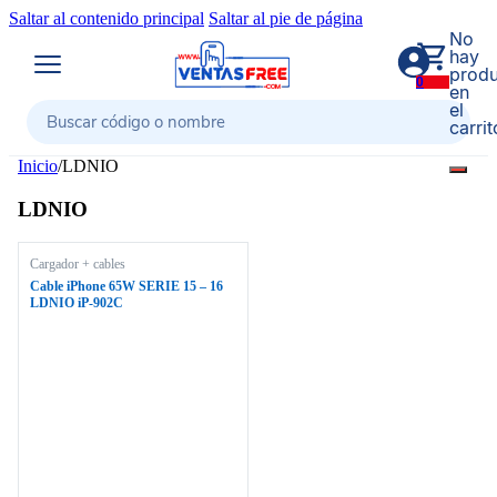
Saltar al contenido principal
Saltar al pie de página
No
hay
produ
0
en
el
carrit
Buscar
Inicio
/
LDNIO
LDNIO
Cargador + cables
Cable iPhone 65W SERIE 15 – 16
LDNIO iP-902C