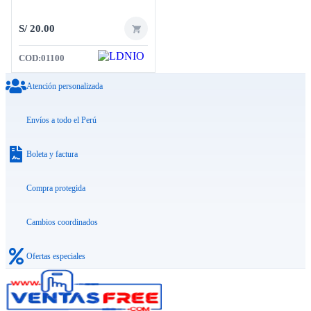
S/
20.00
COD:
01100
Atención personalizada
Envíos a todo el Perú
Boleta y factura
Compra protegida
Cambios coordinados
Ofertas especiales