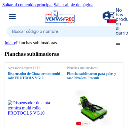
Saltar al contenido principal
Saltar al pie de página
No
hay
produ
0
en
el
carrit
Buscar
Inicio
/
Planchas sublimadoras
Planchas sublimadoras
Accesorios repara LCD
Planchas sublimadoras
Dispensador de Cinta termica multi
Plancha sublimacion para polos y
rollo PROTOOLS VG10
case 39x40cm Freesub