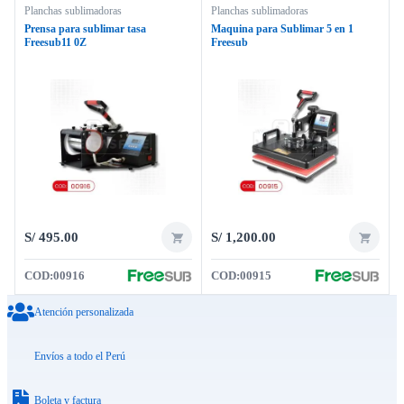
Planchas sublimadoras
Planchas sublimadoras
Prensa para sublimar tasa
Maquina para Sublimar 5 en 1
Freesub11 0Z
Freesub
S/
495.00
S/
1,200.00
COD:
00916
COD:
00915
Atención personalizada
Envíos a todo el Perú
Boleta y factura