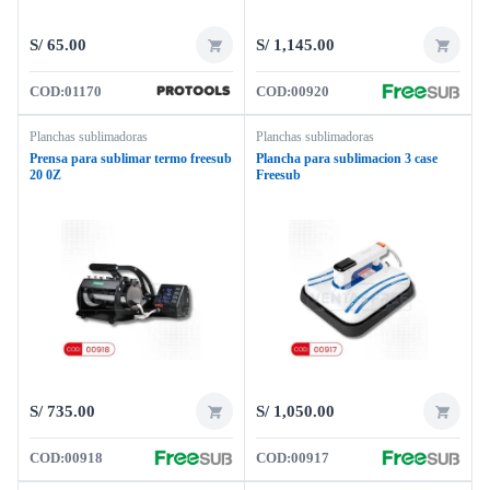
S/
65.00
S/
1,145.00
COD:
01170
COD:
00920
Planchas sublimadoras
Planchas sublimadoras
Prensa para sublimar termo freesub
Plancha para sublimacion 3 case
20 0Z
Freesub
S/
735.00
S/
1,050.00
COD:
00918
COD:
00917