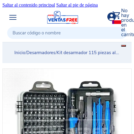
Saltar al contenido principal
Saltar al pie de página
No
hay
produ
0
en
el
carrit
Buscar
Inicio
/
Desarmadores
/
Kit desarmador 115 piezas alta precisión PROTOOLS