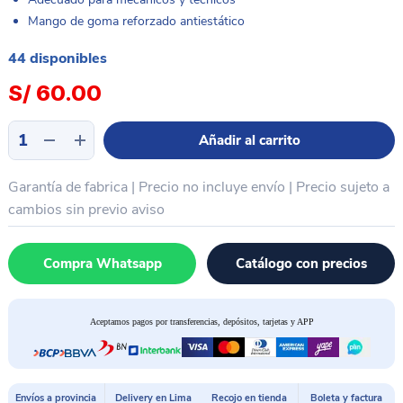
Mango de goma reforzado antiestático
44 disponibles
S/
60.00
Kit
Añadir al carrito
desarmador
115
Garantía de fabrica | Precio no incluye envío | Precio sujeto a
piezas
alta
cambios sin previo aviso
precisión
PROTOOLS
Compra Whatsapp
Catálogo con precios
cantidad
Aceptamos pagos por transferencias, depósitos, tarjetas y APP
Envíos a provincia
Delivery en Lima
Recojo en tienda
Boleta y factura