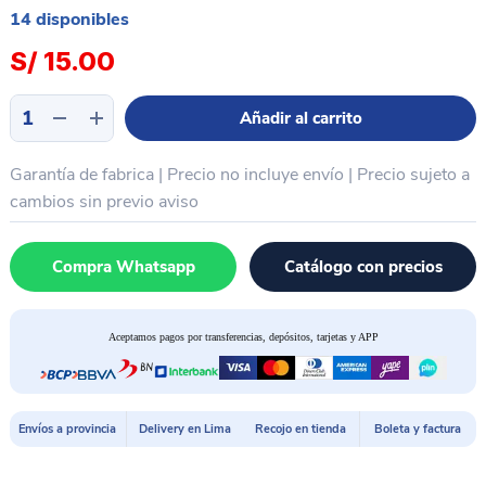
14 disponibles
S/
15.00
Desarmador
Añadir al carrito
2D
Cruz
Garantía de fabrica | Precio no incluye envío | Precio sujeto a
"+"
1.2
cambios sin previo aviso
MECHANIC
MINI
Compra Whatsapp
Catálogo con precios
cantidad
Aceptamos pagos por transferencias, depósitos, tarjetas y APP
Envíos a provincia
Delivery en Lima
Recojo en tienda
Boleta y factura