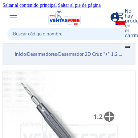
Saltar al contenido principal
Saltar al pie de página
No
hay
produ
0
en
el
carrit
Buscar
Inicio
/
Desarmadores
/
Desarmador 2D Cruz “+” 1.2 MECHANIC MINI