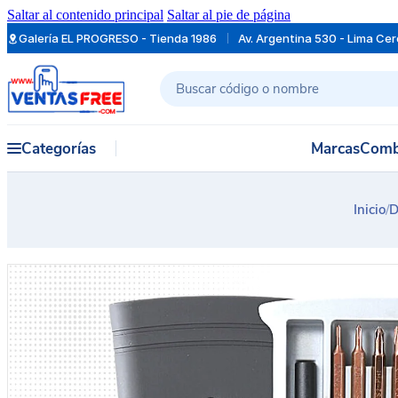
Saltar al contenido principal
Saltar al pie de página
Galería EL PROGRESO - Tienda 1986
Av. Argentina 530 - Lima Ce
Buscar
Categorías
Marcas
Comb
Inicio
/
D