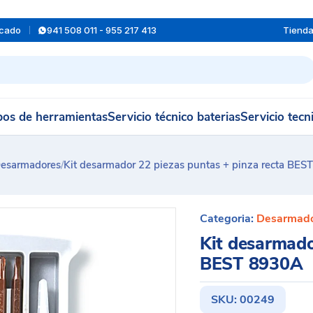
rcado
941 508 011 - 955 217 413
Tiend
os de herramientas
Servicio técnico baterias
Servicio tecn
esarmadores
/
Kit desarmador 22 piezas puntas + pinza recta BES
Categoria:
Desarmad
Kit desarmado
BEST 8930A
SKU:
00249