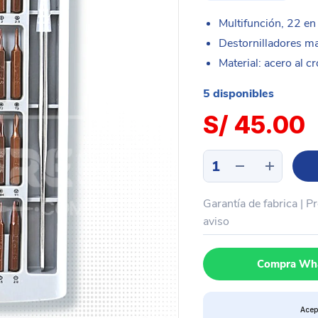
Multifunción, 22 en 
Destornilladores ma
Material: acero al 
5 disponibles
S/
45.00
Kit
desarmador
22
Garantía de fabrica | P
piezas
puntas
aviso
+
pinza
Compra Wh
recta
BEST
8930A
Acep
cantidad