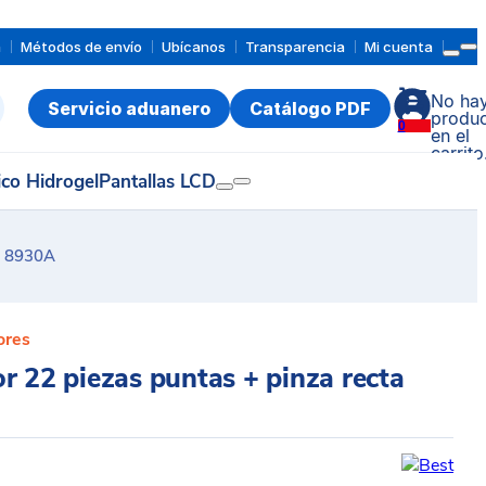
a
Métodos de envío
Ubícanos
Transparencia
Mi cuenta
No ha
Servicio aduanero
Catálogo PDF
produc
0
en el
carrito
ico Hidrogel
Pantallas LCD
T 8930A
ores
r 22 piezas puntas + pinza recta