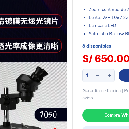
Zoom continuo de 7
Lente: WF 10x / 
Lampara LED
Solo Julio Barlow R
8 disponibles
S/
650.0
Binocular
profesional
+
Garantía de fabrica | P
lente
10x-
aviso
22mm
+
Compra Wh
cabezal
HD