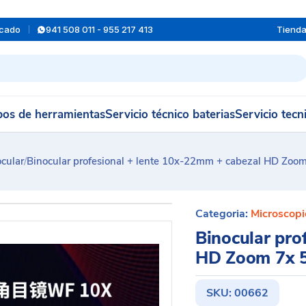
rcado
941 508 011 - 955 217 413
Tiend
os de herramientas
Servicio técnico baterias
Servicio tecn
cular
/
Binocular profesional + lente 10x-22mm + cabezal HD Zo
Categoria:
Microscopi
Binocular pro
HD Zoom 7x 
SKU:
00662