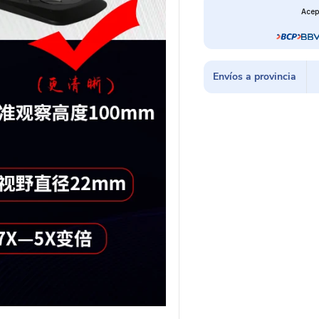
Zoom
Acep
7x
50x
MS
D75S
Envíos a provincia
B11
cantidad