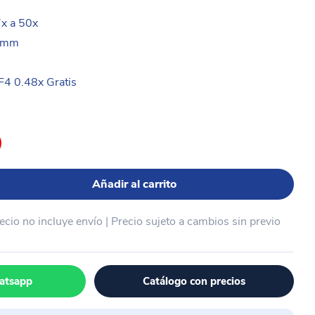
x a 50x
22mm
F4 0.48x Gratis
0
Añadir al carrito
recio no incluye envío | Precio sujeto a cambios sin previo
atsapp
Catálogo con precios