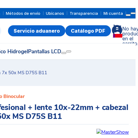
a
Métodos de envío
Ubícanos
Transparencia
Mi cuenta
No ha
Servicio aduanero
Catálogo PDF
produc
0
en el
carrito
ico Hidrogel
Pantallas LCD
om 7x 50x MS D75S B11
o Binocular
fesional + lente 10x-22mm + cabezal
50x MS D75S B11