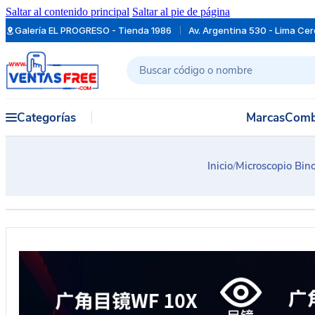
Saltar al contenido principal
Saltar al pie de página
Galería EL PROGRESO - Tienda 1986
Av. Argentina 530 - Lima Ce
Buscar
Categorías
Marcas
Comb
Inicio
/
Microscopio Bino