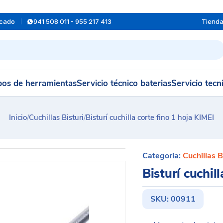
rcado
941 508 011 - 955 217 413
Tiend
os de herramientas
Servicio técnico baterias
Servicio tecn
Inicio
/
Cuchillas Bisturi
/
Bisturí cuchilla corte fino 1 hoja KIMEI
Categoria:
Cuchillas B
Bisturí cuchil
SKU:
00911