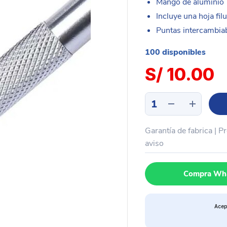
Mango de aluminio
Incluye una hoja fil
Puntas intercambia
100 disponibles
S/
10.00
Bisturí
cuchilla
corte
Garantía de fabrica | P
fino
1
aviso
hoja
KIMEI
Compra Wh
cantidad
Acep