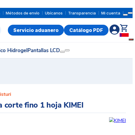
a
Métodos de envío
Ubícanos
Transparencia
Mi cuenta
Servicio aduanero
Catálogo PDF
0
ico Hidrogel
Pantallas LCD
isturi
la corte fino 1 hoja KIMEI