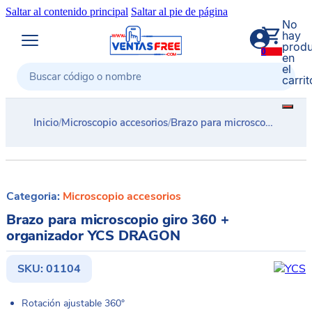
Saltar al contenido principal
Saltar al pie de página
No
hay
produ
0
en
el
carrit
Buscar
Inicio
/
Microscopio accesorios
/
Brazo para microscopio giro 360 + organizador YCS DRAGON
Categoria:
Microscopio accesorios
Brazo para microscopio giro 360 +
organizador YCS DRAGON
SKU:
01104
Rotación ajustable 360°