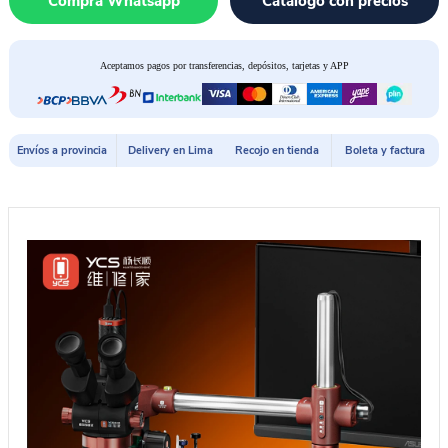
Compra Whatsapp
Catálogo con precios
YCS
DRAGON
cantidad
Aceptamos pagos por transferencias, depósitos, tarjetas y APP
Envíos a provincia
Delivery en Lima
Recojo en tienda
Boleta y factura