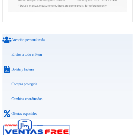
Atención personalizada
Envíos a todo el Perú
Boleta y factura
Compra protegida
Cambios coordinados
Ofertas especiales