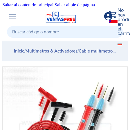
Saltar al contenido principal
Saltar al pie de página
No
hay
produ
0
en
el
carrit
Buscar
Inicio
/
Multímetros & Activadores
/
Cable multímetro punta aguja SUNSHINE SS-024A