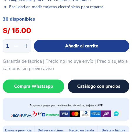
Facilidad en medir tarjetas electrónicas para reparar.
30 disponibles
S/
15.00
Cable
Añadir al carrito
multímetro
punta
Garantía de fabrica | Precio no incluye envío | Precio sujeto a
aguja
SUNSHINE
cambios sin previo aviso
SS-
024A
Compra Whatsapp
Catálogo con precios
cantidad
Aceptamos pagos por transferencias, depósitos, tarjetas y APP
Envíos a provincia
Delivery en Lima
Recojo en tienda
Boleta y factura