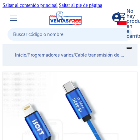
Saltar al contenido principal
Saltar al pie de página
No
hay
produ
0
en
el
carrit
Buscar
Inicio
/
Programadores varios
/
Cable transmisión de datos Apple a Android Tipo C iSoft SUNSHINE IS-003C