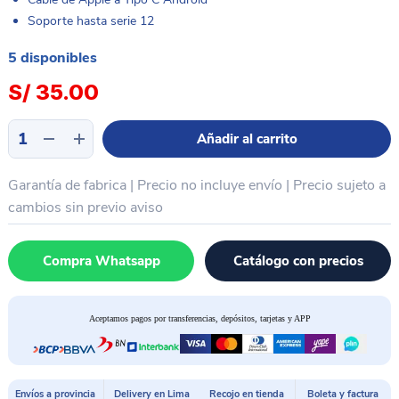
Soporte hasta serie 12
5 disponibles
S/
35.00
Cable
Añadir al carrito
transmisión
de
Garantía de fabrica | Precio no incluye envío | Precio sujeto a
datos
Apple
cambios sin previo aviso
a
Android
Compra Whatsapp
Catálogo con precios
Tipo
C
iSoft
Aceptamos pagos por transferencias, depósitos, tarjetas y APP
SUNSHINE
IS-
003C
cantidad
Envíos a provincia
Delivery en Lima
Recojo en tienda
Boleta y factura