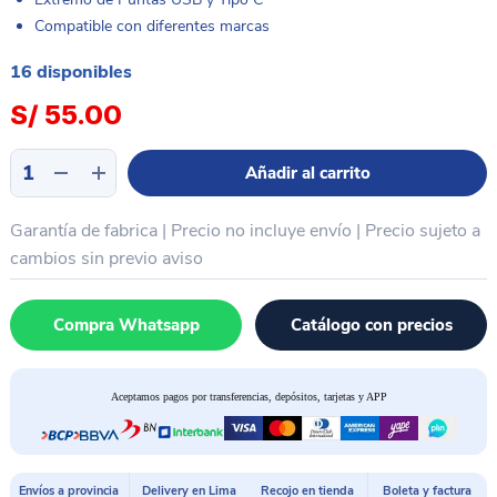
Compatible con diferentes marcas
16 disponibles
S/
55.00
Cargador
Añadir al carrito
+
cable
Garantía de fabrica | Precio no incluye envío | Precio sujeto a
1
metro
cambios sin previo aviso
carga
rapida
Compra Whatsapp
Catálogo con precios
XIAOMI
67w
cantidad
Aceptamos pagos por transferencias, depósitos, tarjetas y APP
Envíos a provincia
Delivery en Lima
Recojo en tienda
Boleta y factura