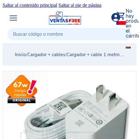
Saltar al contenido principal
Saltar al pie de página
No
hay
produ
0
en
el
carrit
Buscar
Inicio
/
Cargador + cables
/
Cargador + cable 1 metro carga rapida XIAOMI 67w