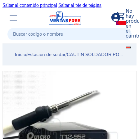
Saltar al contenido principal
Saltar al pie de página
No
hay
produ
0
en
el
carrit
Buscar
Inicio
/
Estacion de soldar
/
CAUTIN SOLDADOR PORTATIL + SOPORTE PUNTA QUICKO T12 952