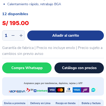
Calentamiento rápido, retrabajo BGA
12 disponibles
S/
195.00
CAUTIN
Añadir al carrito
SOLDADOR
PORTATIL
Garantía de fabrica | Precio no incluye envío | Precio sujeto a
+
SOPORTE
cambios sin previo aviso
PUNTA
QUICKO
Compra Whatsapp
Catálogo con precios
T12
952
cantidad
Aceptamos pagos por transferencias, depósitos, tarjetas y APP
Envíos a provincia
Delivery en Lima
Recojo en tienda
Boleta y factura