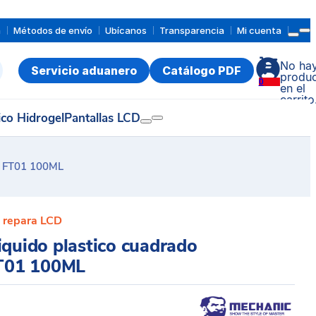
a
Métodos de envío
Ubícanos
Transparencia
Mi cuenta
No ha
Servicio aduanero
Catálogo PDF
produc
0
en el
carrito
ico Hidrogel
Pantallas LCD
C FT01 100ML
 repara LCD
iquido plastico cuadrado
T01 100ML