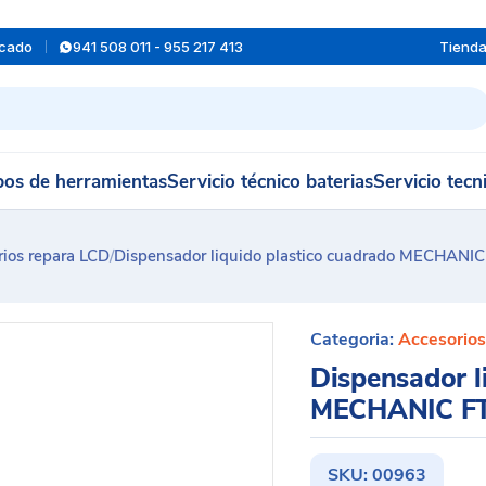
rcado
941 508 011 - 955 217 413
Tiend
os de herramientas
Servicio técnico baterias
Servicio tecn
rios repara LCD
/
Dispensador liquido plastico cuadrado MECHANI
Categoria:
Accesorios
Dispensador l
MECHANIC F
SKU:
00963