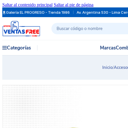
Saltar al contenido principal
Saltar al pie de página
Galería EL PROGRESO - Tienda 1986
Av. Argentina 530 - Lima Ce
Buscar
Categorías
Marcas
Comb
Inicio
/
Acceso