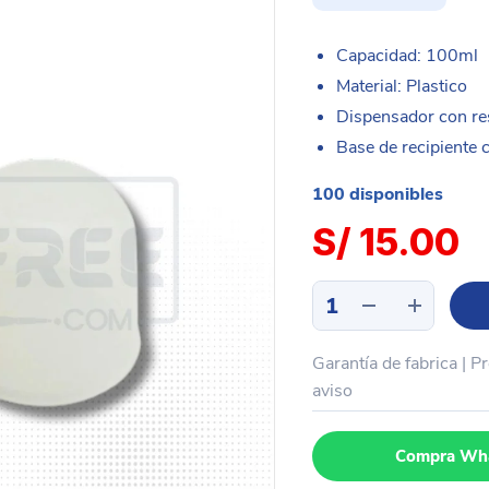
Capacidad: 100ml
Material: Plastico
Dispensador con re
Base de recipiente 
100 disponibles
S/
15.00
Dispensador
liquido
plastico
Garantía de fabrica | P
cuadrado
MECHANIC
aviso
FT01
100ML
Compra Wh
cantidad