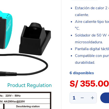
Estación de calor 2 
caliente.
Aire caliente tipo 
°C.
Soldador de 50 W +
microsoldadura.
Pantalla digital tác
Compatible con pun
durabilidad.
6 disponibles
S/
355.00
Estación
de
calor