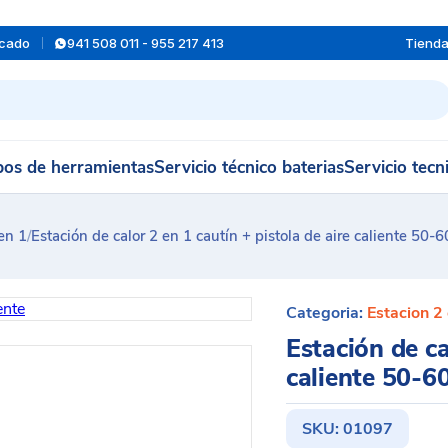
rcado
941 508 011 - 955 217 413
Tiend
os de herramientas
Servicio técnico baterias
Servicio tecn
en 1
/
Estación de calor 2 en 1 cautín + pistola de aire caliente 5
Categoria:
Estacion 2
Estación de ca
caliente 50-
SKU:
01097