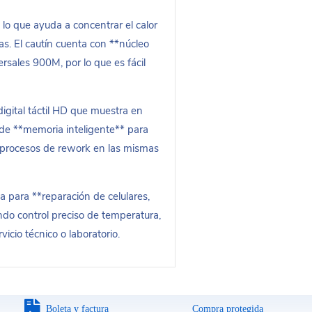
le, lo que ayuda a concentrar el calor
as. El cautín cuenta con **núcleo
rsales 900M, por lo que es fácil
igital táctil HD que muestra en
de **memoria inteligente** para
n procesos de rework en las mismas
da para **reparación de celulares,
do control preciso de temperatura,
icio técnico o laboratorio.
Boleta y factura
Compra protegida