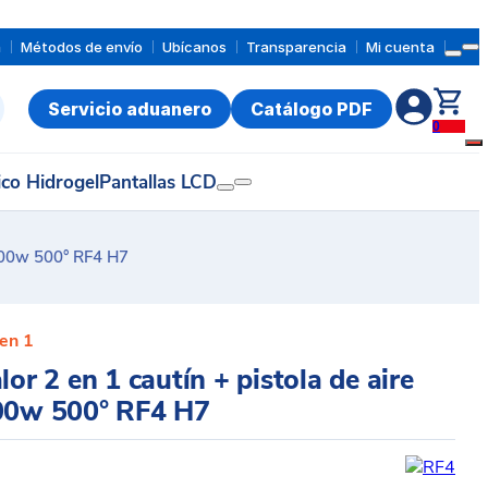
a
Métodos de envío
Ubícanos
Transparencia
Mi cuenta
Servicio aduanero
Catálogo PDF
0
ico Hidrogel
Pantallas LCD
0-600w 500° RF4 H7
 en 1
lor 2 en 1 cautín + pistola de aire
600w 500° RF4 H7