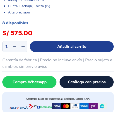
Punta Hacha(K) Recta (IS)
Alta precisión
8 disponibles
S/
575.00
Estación
Añadir al carrito
de
soldar
Garantía de fabrica | Precio no incluye envío | Precio sujeto a
cautín
profesional
cambios sin previo aviso
2
puntas
Compra Whatsapp
Catálogo con precios
C210
Recta-
Curva
Aceptamos pagos por transferencias, depósitos, tarjetas y APP
i2C
1SCN
cantidad