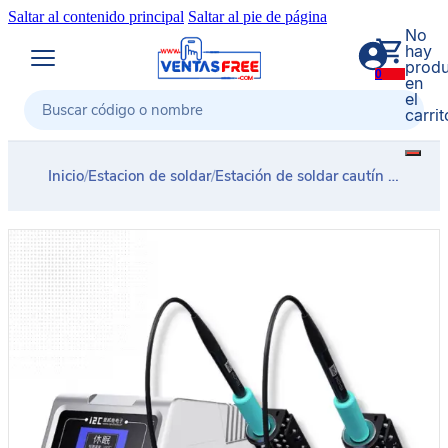
Saltar al contenido principal
Saltar al pie de página
No
hay
produ
0
en
el
carrit
Buscar
Inicio
/
Estacion de soldar
/
Estación de soldar cautín profesional 2 puntas C210 Recta-Curva i2C 1SCN