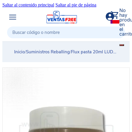
Saltar al contenido principal
Saltar al pie de página
No
hay
produ
0
en
el
carrit
Buscar
Inicio
/
Suministros Reballing
/
Flux pasta 20ml LUDERS FPS20