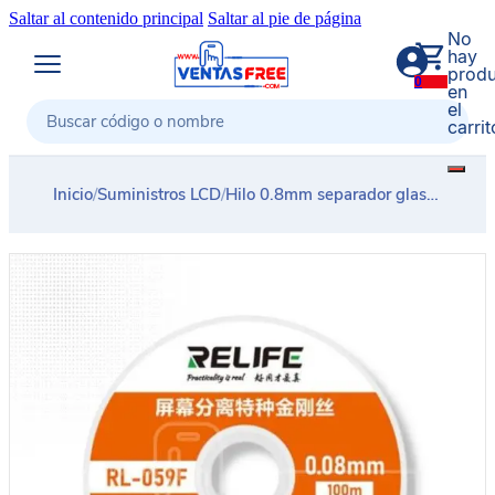
Saltar al contenido principal
Saltar al pie de página
No
hay
produ
0
en
el
carrit
Buscar
Inicio
/
Suministros LCD
/
Hilo 0.8mm separador glass LCD planos OLED RELIFE RL-059F