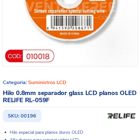
Categoria:
Suministros LCD
Hilo 0.8mm separador glass LCD planos OLED
RELIFE RL-059F
SKU:
00196
Hilo especial para planos duros OLED
Alta dureza para separar vidrio LCD