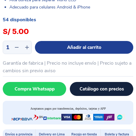
Adecuado para celulares Android & iPhone
54 disponibles
S/
5.00
Hilo
Añadir al carrito
0.8mm
separador
Garantía de fabrica | Precio no incluye envío | Precio sujeto a
glass
LCD
cambios sin previo aviso
planos
OLED
Compra Whatsapp
Catálogo con precios
RELIFE
RL-
059F
Aceptamos pagos por transferencias, depósitos, tarjetas y APP
cantidad
Envíos a provincia
Delivery en Lima
Recojo en tienda
Boleta y factura