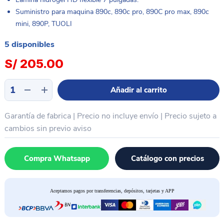
Suministro para maquina 890c, 890c pro, 890C pro max, 890c
mini, 890P, TUOLI
5 disponibles
S/
205.00
Lamina
Añadir al carrito
hidrogel
HD
Garantía de fabrica | Precio no incluye envío | Precio sujeto a
flexible
7
cambios sin previo aviso
pulgadas
SUNSHINE
Compra Whatsapp
Catálogo con precios
SS-
057A
cantidad
Aceptamos pagos por transferencias, depósitos, tarjetas y APP