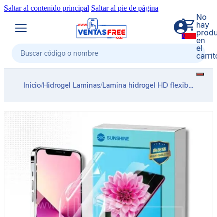
Saltar al contenido principal
Saltar al pie de página
No
hay
produ
0
en
el
carrit
Buscar
Inicio
/
Hidrogel Laminas
/
Lamina hidrogel HD flexible 7 pulgadas SUNSHINE SS-057A