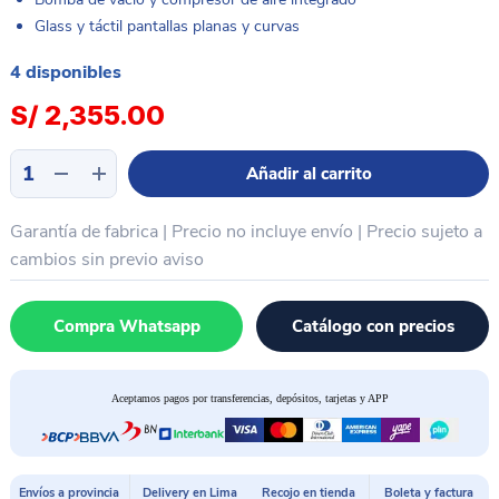
Glass y táctil pantallas planas y curvas
4 disponibles
S/
2,355.00
Laminador
Añadir al carrito
plano
12
Garantía de fabrica | Precio no incluye envío | Precio sujeto a
pulgadas
TRIANGEL
cambios sin previo aviso
MT12
cantidad
Compra Whatsapp
Catálogo con precios
Aceptamos pagos por transferencias, depósitos, tarjetas y APP
Envíos a provincia
Delivery en Lima
Recojo en tienda
Boleta y factura