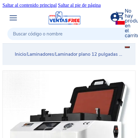
Saltar al contenido principal
Saltar al pie de página
No
hay
produ
0
en
el
carrit
Buscar
Inicio
/
Laminadores
/
Laminador plano 12 pulgadas TRIANGEL MT12