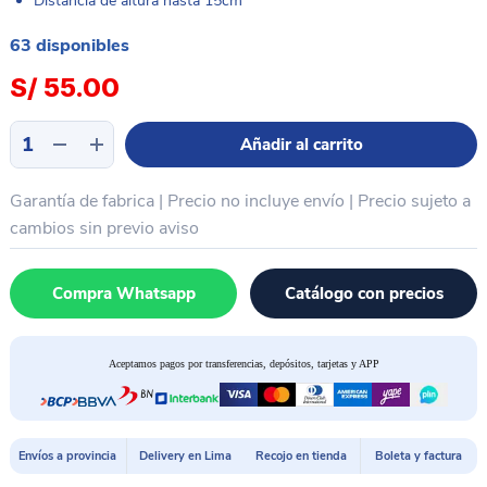
Distancia de altura hasta 15cm
63 disponibles
S/
55.00
Lente
Añadir al carrito
barlow
0.5x
Garantía de fabrica | Precio no incluye envío | Precio sujeto a
PROTOOLS
WD-
cambios sin previo aviso
165
cantidad
Compra Whatsapp
Catálogo con precios
Aceptamos pagos por transferencias, depósitos, tarjetas y APP
Envíos a provincia
Delivery en Lima
Recojo en tienda
Boleta y factura