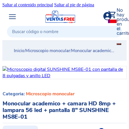
Saltar al contenido principal
Saltar al pie de página
No
hay
produ
0
en
el
carrit
Buscar
Inicio
/
Microscopio monocular
/
Monocular academico + camara HD 8mp + lampara 56 led + pantalla 8″ SUNSHINE MS8E-01
Categoria:
Microscopio monocular
Monocular academico + camara HD 8mp +
lampara 56 led + pantalla 8″ SUNSHINE
MS8E-01