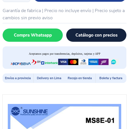
+
Garantía de fabrica | Precio no incluye envío | Precio sujeto a
camara
HD
cambios sin previo aviso
8mp
+
Compra Whatsapp
Catálogo con precios
lampara
56
led
Aceptamos pagos por transferencias, depósitos, tarjetas y APP
+
pantalla
8"
SUNSHINE
Envíos a provincia
Delivery en Lima
Recojo en tienda
Boleta y factura
MS8E-
01
cantidad