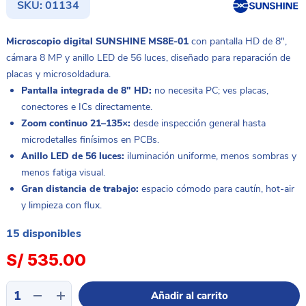
SKU:
01134
Microscopio digital SUNSHINE MS8E-01
con pantalla HD de 8″,
cámara 8 MP y anillo LED de 56 luces, diseñado para reparación de
placas y microsoldadura.
Pantalla integrada de 8″ HD:
no necesita PC; ves placas,
conectores e ICs directamente.
Zoom continuo 21–135×:
desde inspección general hasta
microdetalles finísimos en PCBs.
Anillo LED de 56 luces:
iluminación uniforme, menos sombras y
menos fatiga visual.
Gran distancia de trabajo:
espacio cómodo para cautín, hot-air
y limpieza con flux.
15 disponibles
S/
535.00
Monocular
Añadir al carrito
academico