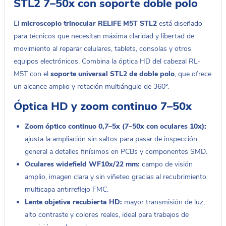
STL2 7–50x con soporte doble polo
El
microscopio trinocular RELIFE M5T STL2
está diseñado
para técnicos que necesitan máxima claridad y libertad de
movimiento al reparar celulares, tablets, consolas y otros
equipos electrónicos. Combina la óptica HD del cabezal RL-
M5T con el
soporte universal STL2 de doble polo
, que ofrece
un alcance amplio y rotación multiángulo de 360°.
Óptica HD y zoom continuo 7–50x
Zoom óptico continuo 0,7–5x (7–50x con oculares 10x):
ajusta la ampliación sin saltos para pasar de inspección
general a detalles finísimos en PCBs y componentes SMD.
Oculares widefield WF10x/22 mm:
campo de visión
amplio, imagen clara y sin viñeteo gracias al recubrimiento
multicapa antirreflejo FMC.
Lente objetiva recubierta HD:
mayor transmisión de luz,
alto contraste y colores reales, ideal para trabajos de