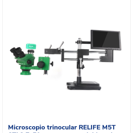
Microscopio trinocular RELIFE M5T