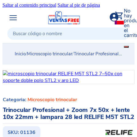
Saltar al contenido principal
Saltar al pie de página
No
hay
produ
0
en
el
carrit
Buscar
Inicio
/
Microscopio trinocular
/
Trinocular Profesional + Zoom 7x 50x + lente 10x 22mm + lampara 28 led RELIFE M5T STL2
Categoria:
Microscopio trinocular
Trinocular Profesional + Zoom 7x 50x + lente
10x 22mm + lampara 28 led RELIFE M5T STL2
SKU:
01136