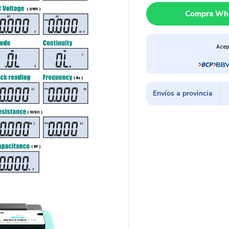
multímetro
Compra Wh
+
cámara
HDMI
Acep
1080mp
+
pantalla
10″
Envíos a provincia
RF4
RF50M
cantidad