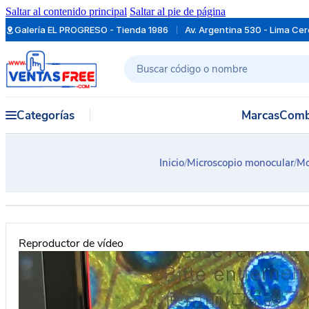
Saltar al contenido principal
Saltar al pie de página
Galería EL PROGRESO - Tienda 1986
Av. Argentina 530 - Lima Ce
Buscar
Categorías
Marcas
Comb
Inicio
/
Microscopio monocular
/
Mo
Reproductor de vídeo