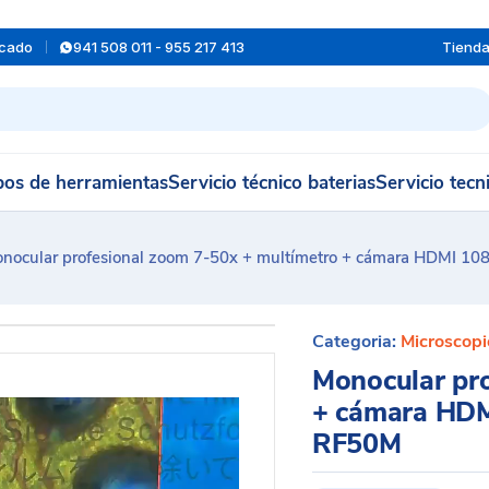
rcado
941 508 011 - 955 217 413
Tiend
os de herramientas
Servicio técnico baterias
Servicio tecn
nocular profesional zoom 7-50x + multímetro + cámara HDMI 10
Categoria:
Microscopi
Monocular pro
+ cámara HDM
RF50M