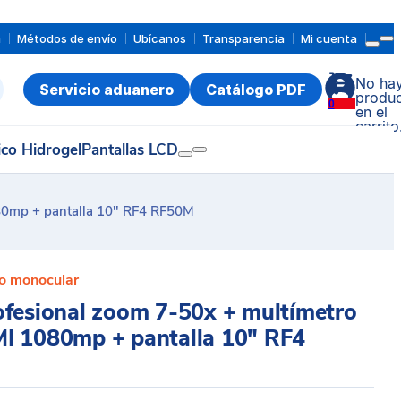
a
Métodos de envío
Ubícanos
Transparencia
Mi cuenta
No ha
Servicio aduanero
Catálogo PDF
produc
0
en el
carrito
ico Hidrogel
Pantallas LCD
80mp + pantalla 10″ RF4 RF50M
o monocular
fesional zoom 7-50x + multímetro
I 1080mp + pantalla 10″ RF4