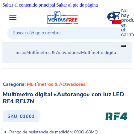
Saltar al contenido principal
Saltar al pie de página
No
hay
produ
0
en
el
carrit
Buscar
Inicio
/
Multímetros & Activadores
/
Multímetro digital «Autorango» con luz LED RF4 RF17N
Categoria:
Multímetros & Activadores
Multímetro digital «Autorango» con luz LED
RF4 RF17N
SKU:
01061
Rango de resistencia de medición: 600O-60MO