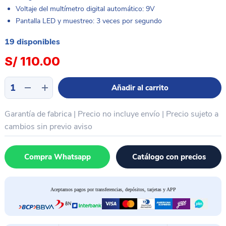
Voltaje del multímetro digital automático: 9V
Pantalla LED y muestreo: 3 veces por segundo
19 disponibles
S/
110.00
Multímetro
Añadir al carrito
digital
«Autorango»
Garantía de fabrica | Precio no incluye envío | Precio sujeto a
con
luz
cambios sin previo aviso
LED
RF4
Compra Whatsapp
Catálogo con precios
RF17N
cantidad
Aceptamos pagos por transferencias, depósitos, tarjetas y APP