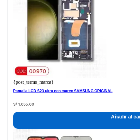
{post_terms_marca}
Pantalla LCD S23 ultra con marco SAMSUNG ORIGINAL
S/
1,055.00
Añadir al car