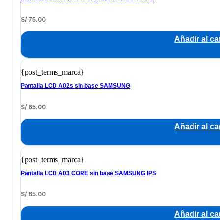
S/
75.00
Añadir al car
{post_terms_marca}
Pantalla LCD A02s sin base SAMSUNG
S/
65.00
Añadir al car
{post_terms_marca}
Pantalla LCD A03 CORE sin base SAMSUNG IPS
S/
65.00
Añadir al car