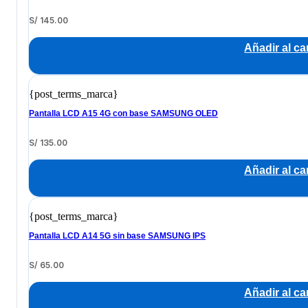
S/
145.00
Añadir al car
{post_terms_marca}
Pantalla LCD A15 4G con base SAMSUNG OLED
S/
135.00
Añadir al car
{post_terms_marca}
Pantalla LCD A14 5G sin base SAMSUNG IPS
S/
65.00
Añadir al car