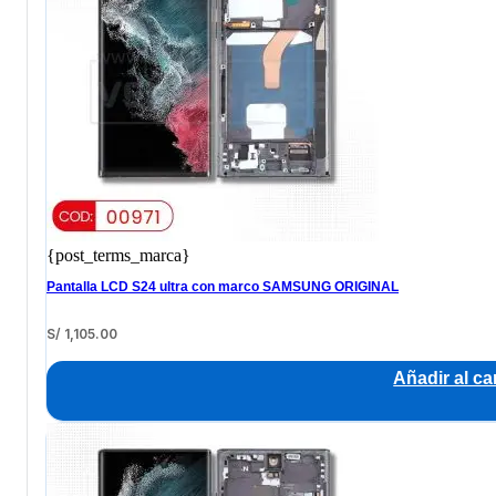
{post_terms_marca}
Pantalla LCD S24 ultra con marco SAMSUNG ORIGINAL
S/
1,105.00
Añadir al car