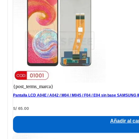
{post_terms_marca}
Pantalla LCD A04E / A042 / M04 / M045 / F04 / E04 sin base SAMSUNG 
S/
65.00
Añadir al car