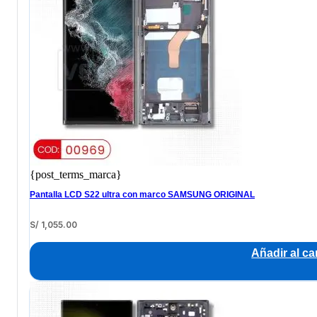
{post_terms_marca}
Pantalla LCD S22 ultra con marco SAMSUNG ORIGINAL
S/
1,055.00
Añadir al car