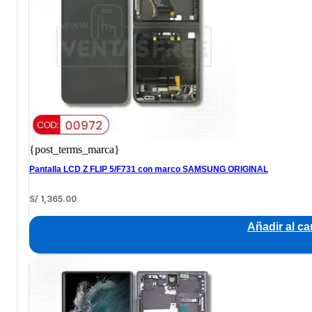
{post_terms_marca}
Pantalla LCD Z FLIP 5/F731 con marco SAMSUNG ORIGINAL
S/
1,365.00
Añadir al car