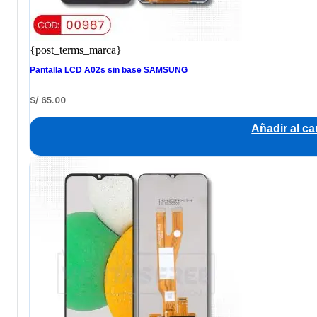
{post_terms_marca}
Pantalla LCD A02s sin base SAMSUNG
S/
65.00
Añadir al car