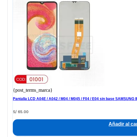
{post_terms_marca}
Pantalla LCD A04E / A042 / M04 / M045 / F04 / E04 sin base SAMSUNG 
S/
65.00
Añadir al car