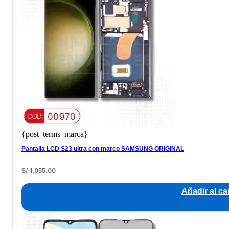
{post_terms_marca}
Pantalla LCD S23 ultra con marco SAMSUNG ORIGINAL
S/
1,055.00
Añadir al car