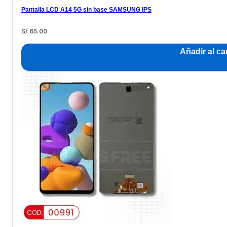
Pantalla LCD A14 5G sin base SAMSUNG IPS
S/
65.00
Añadir al car