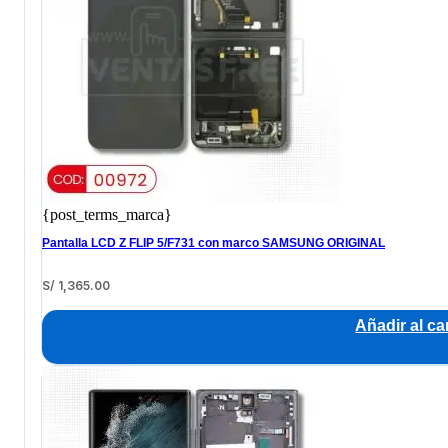
{post_terms_marca}
Pantalla LCD Z FLIP 5/F731 con marco SAMSUNG ORIGINAL
S/
1,365.00
Añadir al car