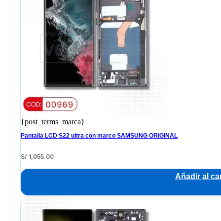
{post_terms_marca}
Pantalla LCD S22 ultra con marco SAMSUNG ORIGINAL
S/
1,055.00
Añadir al car