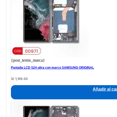
{post_terms_marca}
Pantalla LCD S24 ultra con marco SAMSUNG ORIGINAL
S/
1,105.00
Añadir al car