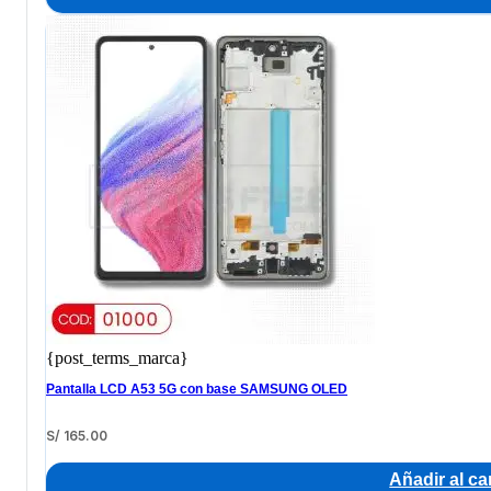
{post_terms_marca}
Pantalla LCD A53 5G con base SAMSUNG OLED
S/
165.00
Añadir al car