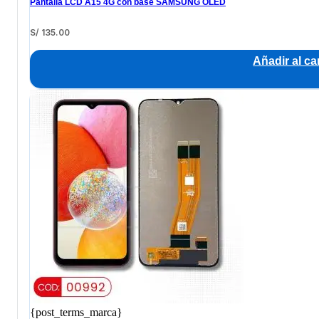
Pantalla LCD A15 4G con base SAMSUNG OLED
S/
135.00
Añadir al car
{post_terms_marca}