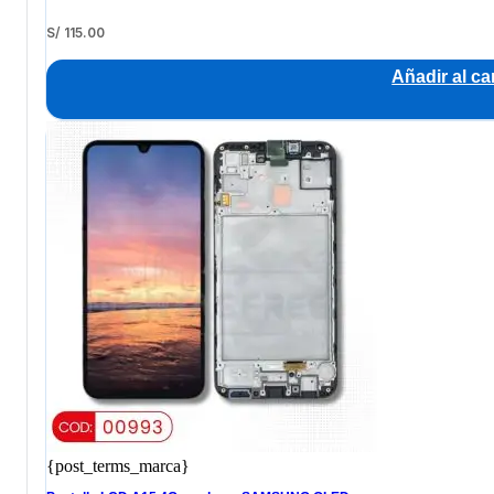
S/
115.00
Añadir al car
{post_terms_marca}