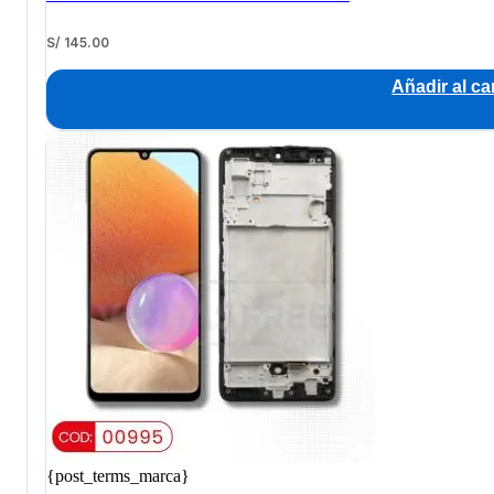
S/
145.00
Añadir al car
{post_terms_marca}