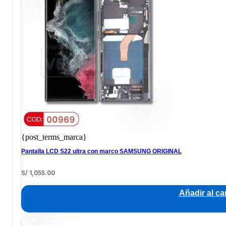
{post_terms_marca}
Pantalla LCD S22 ultra con marco SAMSUNG ORIGINAL
S/
1,055.00
Añadir al car