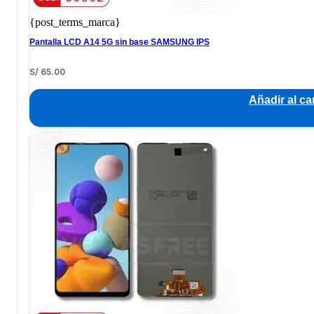
{post_terms_marca}
Pantalla LCD A14 5G sin base SAMSUNG IPS
S/
65.00
Añadir al car