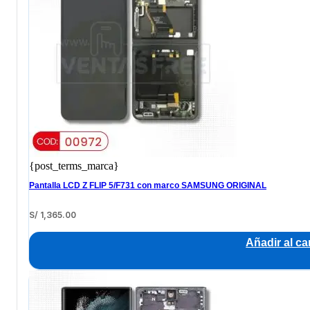
{post_terms_marca}
Pantalla LCD Z FLIP 5/F731 con marco SAMSUNG ORIGINAL
S/
1,365.00
Añadir al car