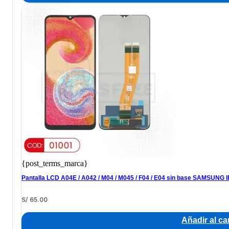
{post_terms_marca}
Pantalla LCD A04E / A042 / M04 / M045 / F04 / E04 sin base SAMSUNG 
S/
65.00
Añadir al car