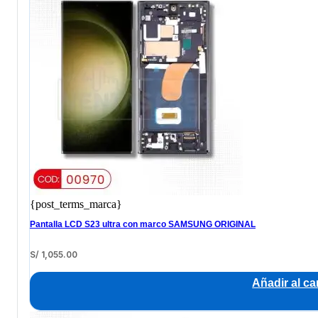
{post_terms_marca}
Pantalla LCD S23 ultra con marco SAMSUNG ORIGINAL
S/
1,055.00
Añadir al car