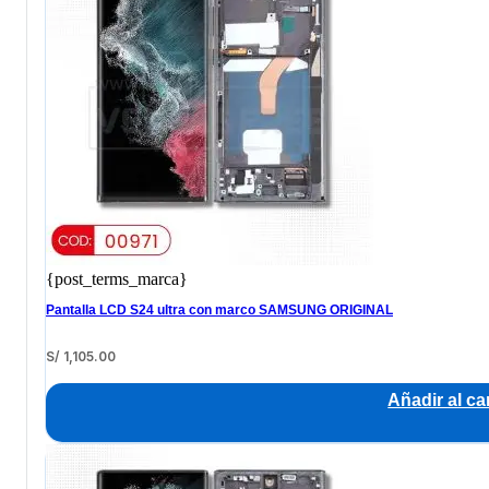
{post_terms_marca}
Pantalla LCD S24 ultra con marco SAMSUNG ORIGINAL
S/
1,105.00
Añadir al car