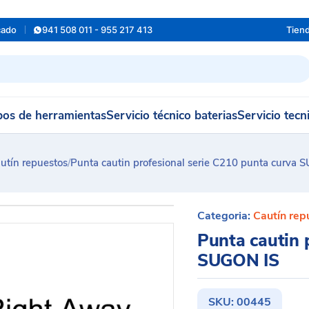
cado
941 508 011 - 955 217 413
Tien
os de herramientas
Servicio técnico baterias
Servicio tecn
utín repuestos
/
Punta cautin profesional serie C210 punta curva 
Categoria:
Cautín rep
Punta cautin 
SUGON IS
SKU:
00445