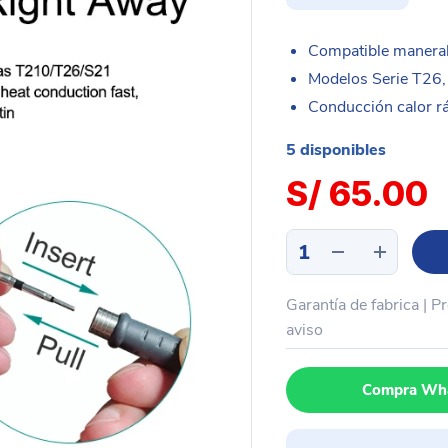
Compatible manera
Modelos Serie T26
Conducción calor rá
5 disponibles
S/
65.00
Punta
cautin
profesional
Garantía de fabrica | P
serie
C210
aviso
punta
curva
Compra Wh
SUGON
IS
cantidad