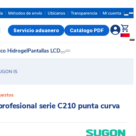
da
Métodos de envío
Ubícanos
Transparencia
Mi cuenta
Servicio aduanero
Catálogo PDF
0
ico Hidrogel
Pantallas LCD
SUGON IS
uestos
profesional serie C210 punta curva