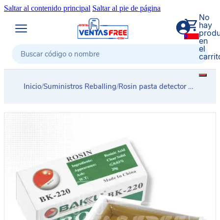
Saltar al contenido principal
Saltar al pie de página
No
hay
produ
0
en
el
carrit
Buscar
Inicio
/
Suministros Reballing
/
Rosin pasta detector de falla BAKU BK-220