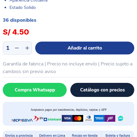
Apariencia cristalina
Estado Solido
36 disponibles
S/
4.50
Rosin
Añadir al carrito
pasta
detector
Garantía de fabrica | Precio no incluye envío | Precio sujeto a
de
falla
cambios sin previo aviso
BAKU
BK-
Compra Whatsapp
Catálogo con precios
220
cantidad
Aceptamos pagos por transferencias, depósitos, tarjetas y APP
Envíos a provincia
Delivery en Lima
Recojo en tienda
Boleta y factura