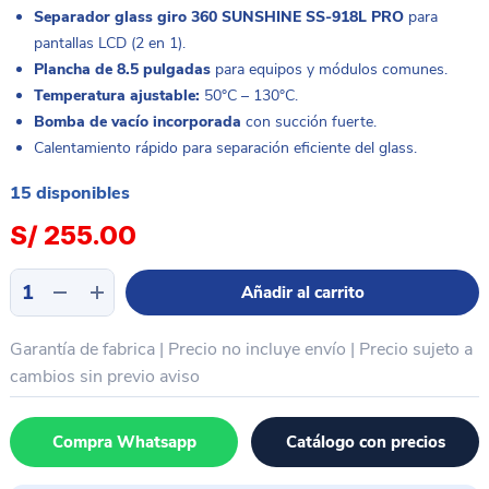
Separador glass giro 360 SUNSHINE SS-918L PRO
para
pantallas LCD (2 en 1).
Plancha de 8.5 pulgadas
para equipos y módulos comunes.
Temperatura ajustable:
50°C – 130°C.
Bomba de vacío incorporada
con succión fuerte.
Calentamiento rápido para separación eficiente del glass.
15 disponibles
S/
255.00
Separador
Añadir al carrito
glass
giro
Garantía de fabrica | Precio no incluye envío | Precio sujeto a
360
pantallas
cambios sin previo aviso
LCD
2
Compra Whatsapp
Catálogo con precios
en
1