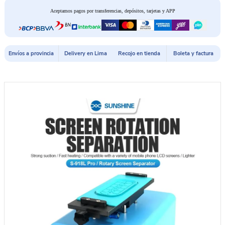
SUNSHINE
Aceptamos pagos por transferencias, depósitos, tarjetas y APP
SS-
918L
PRO
cantidad
Envíos a provincia
Delivery en Lima
Recojo en tienda
Boleta y factura