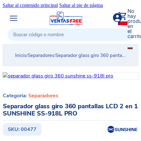
Saltar al contenido principal
Saltar al pie de página
No
hay
produ
0
en
el
carrit
Buscar
Inicio
/
Separadores
/
Separador glass giro 360 pantallas LCD 2 en 1 SUNSHINE SS-918L PRO
Categoria:
Separadores
Separador glass giro 360 pantallas LCD 2 en 1
SUNSHINE SS-918L PRO
SKU:
00477