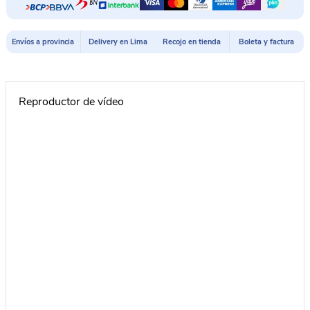
cantidad
Envíos a provincia
Delivery en Lima
Recojo en tienda
Boleta y factura
Reproductor de vídeo