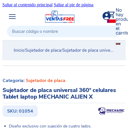
Saltar al contenido principal
Saltar al pie de página
No
hay
produ
0
en
el
carrit
Buscar
Inicio
/
Sujetador de placa
/
Sujetador de placa universal 360° celulares Tablet laptop MECHANIC ALIEN X
Categoria:
Sujetador de placa
Sujetador de placa universal 360° celulares
Tablet laptop MECHANIC ALIEN X
SKU:
01054
Diseño exclusivo con sujeción de cuatro lados.