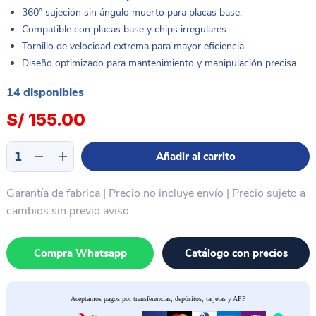
360° sujeción sin ángulo muerto para placas base.
Compatible con placas base y chips irregulares.
Tornillo de velocidad extrema para mayor eficiencia.
Diseño optimizado para mantenimiento y manipulación precisa.
14 disponibles
S/
155.00
Sujetador
Añadir al carrito
de
placa
Garantía de fabrica | Precio no incluye envío | Precio sujeto a
universal
360°
cambios sin previo aviso
celulares
Tablet
Compra Whatsapp
Catálogo con precios
laptop
MECHANIC
ALIEN
Aceptamos pagos por transferencias, depósitos, tarjetas y APP
X