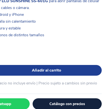
dor LCD SUNSHINE SS-601G
para abrir pantallas de celular
r cables o cámara.
roid y iPhone
lla sin calentamiento
ura y estable
fonos de distintos tamaños
Añadir al carrito
recio no incluye envío | Precio sujeto a cambios sin previo
atsapp
Catálogo con precios