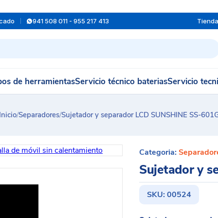
rcado
941 508 011 - 955 217 413
Tiend
os de herramientas
Servicio técnico baterias
Servicio tecn
Inicio
/
Separadores
/
Sujetador y separador LCD SUNSHINE SS-601
Categoria:
Separador
Sujetador y 
SKU:
00524