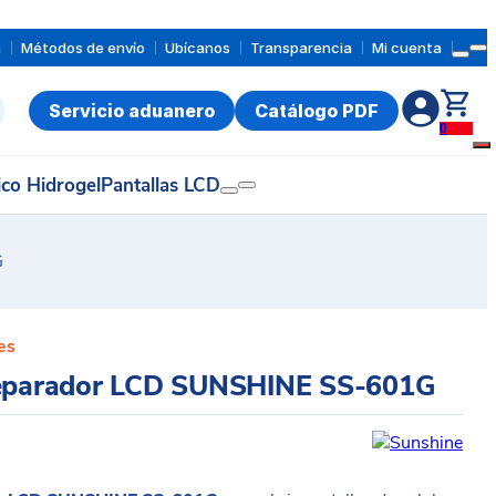
a
Métodos de envío
Ubícanos
Transparencia
Mi cuenta
Servicio aduanero
Catálogo PDF
0
ico Hidrogel
Pantallas LCD
G
es
separador LCD SUNSHINE SS-601G