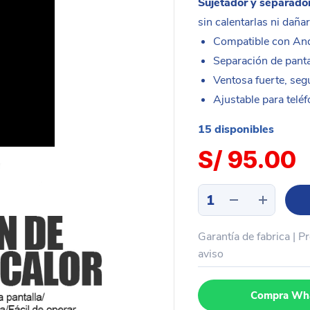
Sujetador y separa
sin calentarlas ni daña
Compatible con And
Separación de panta
Ventosa fuerte, seg
Ajustable para telé
15 disponibles
S/
95.00
Sujetador
y
separador
Garantía de fabrica | P
LCD
SUNSHINE
aviso
SS-
601G
Compra Wh
cantidad