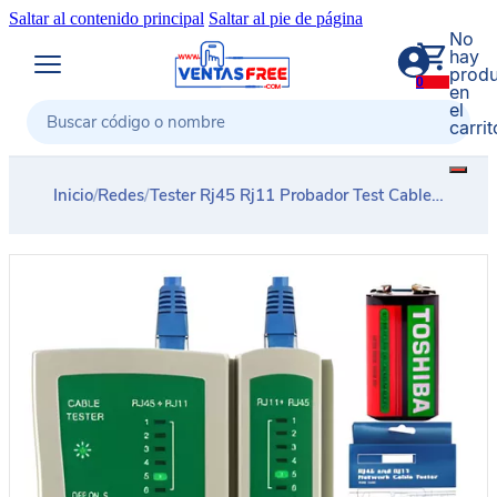
Saltar al contenido principal
Saltar al pie de página
No
hay
produ
0
en
el
carrit
Buscar
Inicio
/
Redes
/
Tester Rj45 Rj11 Probador Test Cable Red Testeador Probador