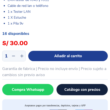
Cable de red lan o teléfono
1 x Tester LAN
1 X Estuche
1 x Pila 9v
16 disponibles
S/
30.00
Tester
Añadir al carrito
Rj45
Rj11
Garantía de fabrica | Precio no incluye envío | Precio sujeto a
Probador
Test
cambios sin previo aviso
Cable
Red
Compra Whatsapp
Catálogo con precios
Testeador
Probador
cantidad
Aceptamos pagos por transferencias, depósitos, tarjetas y APP