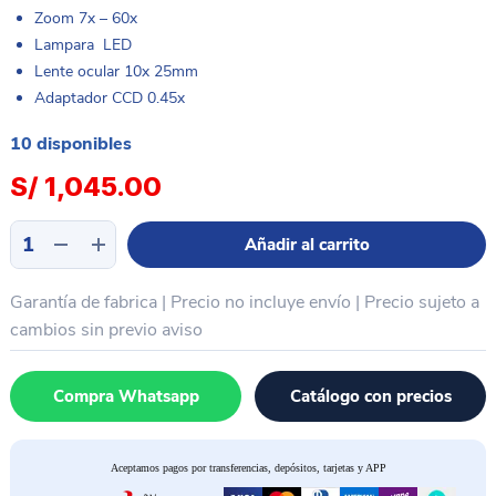
Zoom 7x – 60x
Lampara LED
Lente ocular 10x 25mm
Adaptador CCD 0.45x
10 disponibles
S/
1,045.00
Trinocular
Añadir al carrito
Profesional
+
Garantía de fabrica | Precio no incluye envío | Precio sujeto a
lampara
led
cambios sin previo aviso
+
lente
Compra Whatsapp
Catálogo con precios
10x-
25mm
+
Aceptamos pagos por transferencias, depósitos, tarjetas y APP
7x