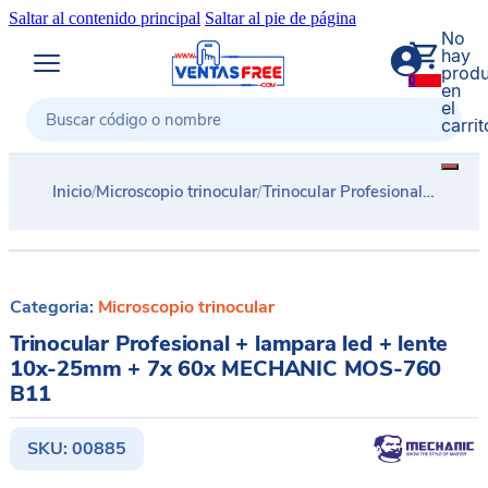
Saltar al contenido principal
Saltar al pie de página
No
hay
produ
0
en
el
carrit
Buscar
Inicio
/
Microscopio trinocular
/
Trinocular Profesional + lampara led + lente 10x-25mm + 7x 60x MECHANIC MOS-760 B11
Categoria:
Microscopio trinocular
Trinocular Profesional + lampara led + lente
10x-25mm + 7x 60x MECHANIC MOS-760
B11
SKU:
00885