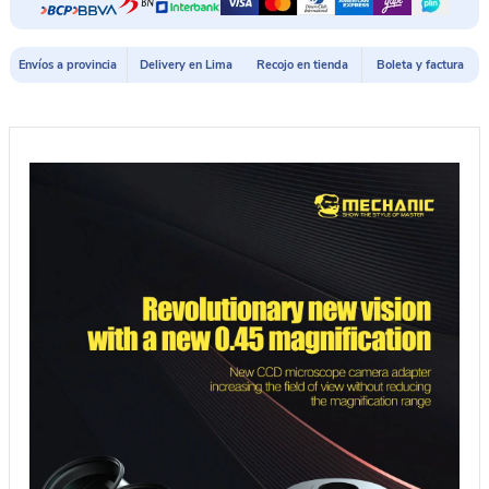
60x
MECHANIC
MOS-
Envíos a provincia
Delivery en Lima
Recojo en tienda
Boleta y factura
760
B11
cantidad