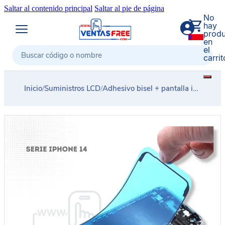
Saltar al contenido principal
Saltar al pie de página
No
hay
produ
0
en
el
carrit
Buscar
Inicio
/
Suministros LCD
/
Adhesivo bisel + pantalla iPhone Serie 14 G-OCA PRO