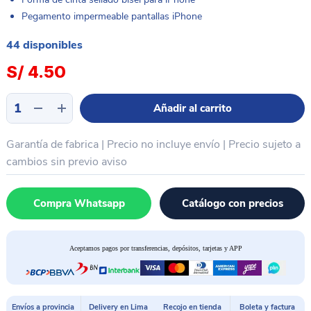
Pegamento impermeable pantallas iPhone
44 disponibles
S/
4.50
Adhesivo
Añadir al carrito
bisel
+
Garantía de fabrica | Precio no incluye envío | Precio sujeto a
pantalla
iPhone
cambios sin previo aviso
Serie
14
Compra Whatsapp
Catálogo con precios
G-
OCA
PRO
Aceptamos pagos por transferencias, depósitos, tarjetas y APP
cantidad
Envíos a provincia
Delivery en Lima
Recojo en tienda
Boleta y factura