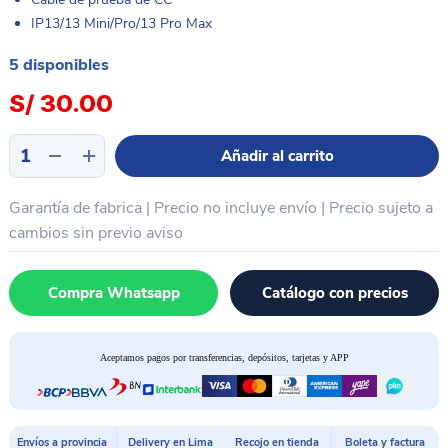
IP13/13 Mini/Pro/13 Pro Max
5 disponibles
S/
30.00
Cable
Añadir al carrito
fuente
alimentación
Garantía de fabrica | Precio no incluye envío | Precio sujeto a
dedicado
iPhone
cambios sin previo aviso
serie
13
Compra Whatsapp
Catálogo con precios
SUNSHINE
SS-
908D
Aceptamos pagos por transferencias, depósitos, tarjetas y APP
cantidad
Envíos a provincia
Delivery en Lima
Recojo en tienda
Boleta y factura