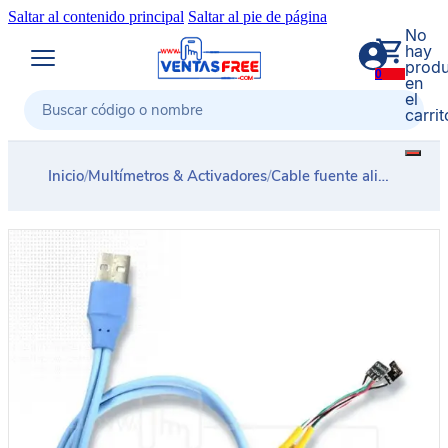
Saltar al contenido principal
Saltar al pie de página
No
hay
produ
0
en
el
carrit
Buscar
Inicio
/
Multímetros & Activadores
/
Cable fuente alimentación dedicado iPhone serie 13 SUNSHINE SS-908D