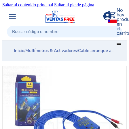
Saltar al contenido principal
Saltar al pie de página
No
hay
produ
0
en
el
carrit
Buscar
Inicio
/
Multímetros & Activadores
/
Cable arranque alimentador iBoot iPhone & Android WEMON S115