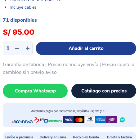
Incluye cables
71 disponibles
S/
95.00
Cable
Añadir al carrito
arranque
alimentador
Garantía de fabrica | Precio no incluye envío | Precio sujeto a
iBoot
iPhone
cambios sin previo aviso
&
Android
Compra Whatsapp
Catálogo con precios
WEMON
S115
cantidad
Aceptamos pagos por transferencias, depósitos, tarjetas y APP
Envíos a provincia
Delivery en Lima
Recojo en tienda
Boleta y factura