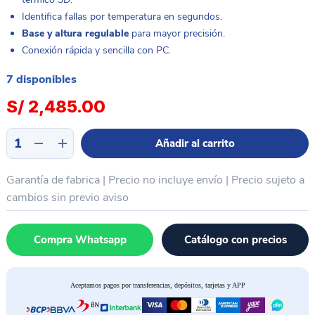
Identifica fallas por temperatura en segundos.
Base y altura regulable
para mayor precisión.
Conexión rápida y sencilla con PC.
7 disponibles
S/
2,485.00
Cámara
Añadir al carrito
térmica
infrarrojo
Garantía de fabrica | Precio no incluye envío | Precio sujeto a
detector
de
cambios sin previo aviso
cortos
3D
Compra Whatsapp
Catálogo con precios
QIANLI
SUPER
CAM
Aceptamos pagos por transferencias, depósitos, tarjetas y APP
X
cantidad