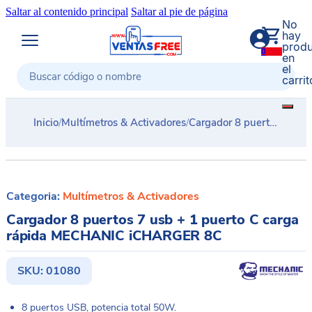
Saltar al contenido principal
Saltar al pie de página
No
hay
produ
0
en
el
carrit
Buscar
Inicio
/
Multímetros & Activadores
/
Cargador 8 puertos 7 usb + 1 puerto C carga rápida MECHANIC iCHARGER 8C
Categoria:
Multímetros & Activadores
Cargador 8 puertos 7 usb + 1 puerto C carga
rápida MECHANIC iCHARGER 8C
SKU:
01080
8 puertos USB, potencia total 50W.