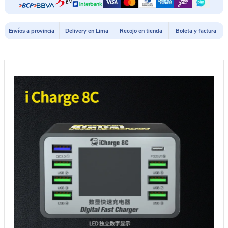
MECHANIC
iCHARGER
8C
Envíos a provincia
Delivery en Lima
Recojo en tienda
Boleta y factura
cantidad