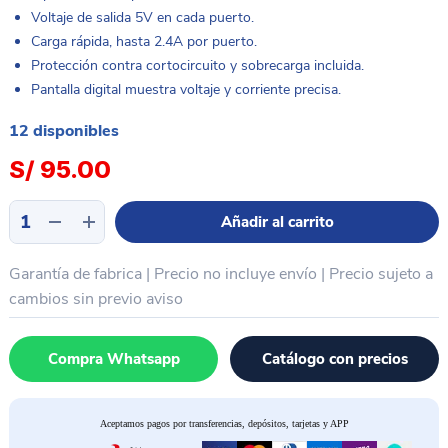
Voltaje de salida 5V en cada puerto.
Carga rápida, hasta 2.4A por puerto.
Protección contra cortocircuito y sobrecarga incluida.
Pantalla digital muestra voltaje y corriente precisa.
12 disponibles
S/
95.00
Cargador
Añadir al carrito
8
puertos
Garantía de fabrica | Precio no incluye envío | Precio sujeto a
7
usb
cambios sin previo aviso
+
1
Compra Whatsapp
Catálogo con precios
puerto
C
carga
Aceptamos pagos por transferencias, depósitos, tarjetas y APP
rápida