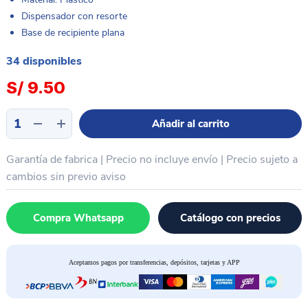
Dispensador con resorte
Base de recipiente plana
34 disponibles
S/
9.50
Dispensador
Añadir al carrito
liquido
plastico
Garantía de fabrica | Precio no incluye envío | Precio sujeto a
transparente
plano
cambios sin previo aviso
PROTOOLS
200ML
Compra Whatsapp
Catálogo con precios
cantidad
Aceptamos pagos por transferencias, depósitos, tarjetas y APP