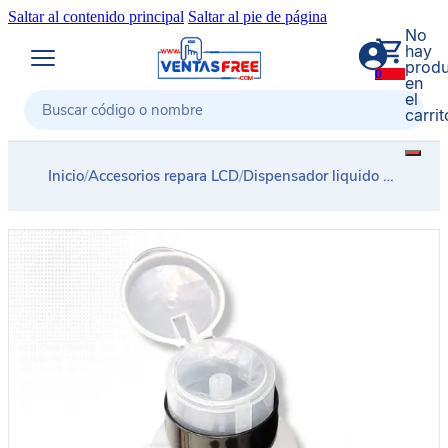
Saltar al contenido principal
Saltar al pie de página
No
hay
produ
0
en
el
carrit
Buscar
Inicio
/
Accesorios repara LCD
/
Dispensador liquido plastico transparente plano PROTOOLS 200ML