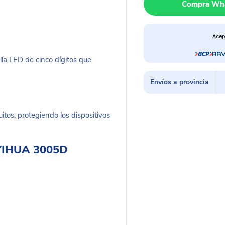
Compra Wh
YIHUA
3005D
cantidad
Acep
la LED de cinco dígitos que
Envíos a provincia
itos, protegiendo los dispositivos
n YIHUA 3005D