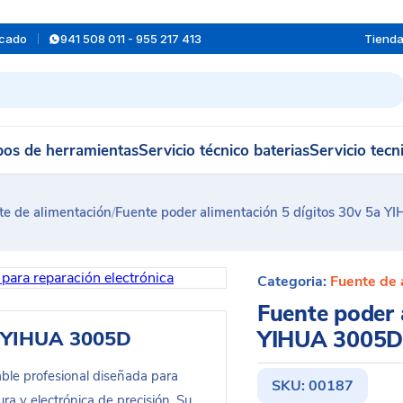
rcado
941 508 011 - 955 217 413
Tiend
os de herramientas
Servicio técnico baterias
Servicio tecn
te de alimentación
/
Fuente poder alimentación 5 dígitos 30v 5a 
Categoria:
Fuente de 
Fuente poder 
YIHUA 3005
ón YIHUA 3005D
ble profesional diseñada para
SKU:
00187
ra y electrónica de precisión. Su