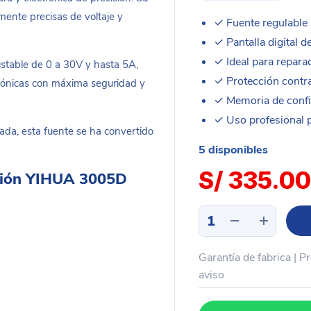
mente precisas de voltaje y
✓ Fuente regulable 
✓ Pantalla digital de
✓ Ideal para reparac
ustable de 0 a 30V y hasta 5A,
✓ Protección contra
trónicas con máxima seguridad y
✓ Memoria de confi
✓ Uso profesional pa
rada, esta fuente se ha convertido
5 disponibles
S/
335.00
ación YIHUA 3005D
Fuente
poder
alimentación
Garantía de fabrica | P
5
dígitos
aviso
30v
5a