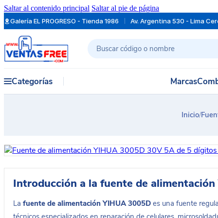
Saltar al contenido principal
Saltar al pie de página
Galería EL PROGRESO - Tienda 1986
Av. Argentina 530 - Lima Ce
Buscar
Categorías
Marcas
Comb
Inicio
/
Fuen
Introducción a la fuente de alimentaci
La
fuente de alimentación YIHUA 3005D
es una fuente regula
técnicos especializados en reparación de celulares, microsoldadu