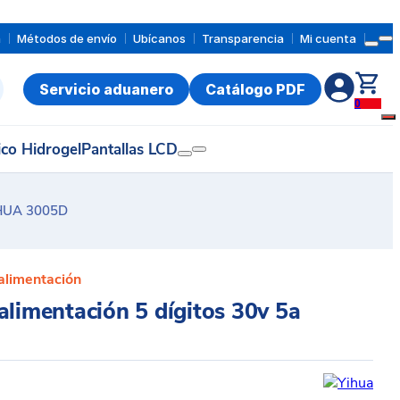
a
Métodos de envío
Ubícanos
Transparencia
Mi cuenta
Servicio aduanero
Catálogo PDF
0
ico Hidrogel
Pantallas LCD
YIHUA 3005D
alimentación
alimentación 5 dígitos 30v 5a
D