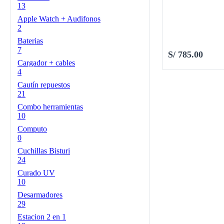
13
Apple Watch + Audifonos
2
Baterias
7
S/
785.00
Cargador + cables
4
Cautín repuestos
21
Combo herramientas
10
Computo
0
Cuchillas Bisturi
24
Curado UV
10
Desarmadores
29
Estacion 2 en 1