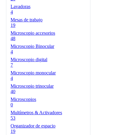
Lavadoras
4
Mesas de trabajo
19
Microscopio accesorios
48
Microscopio Binocular
4
Microscopio digital
7
Microscopio monocular
4
Microscopio trinocular
40
Microscopios
0
Multímetros & Activadores
53
Organizador de espacio
19