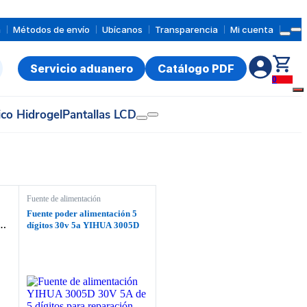
a
Métodos de envío
Ubícanos
Transparencia
Mi cuenta
Servicio aduanero
Catálogo PDF
0
ico Hidrogel
Pantallas LCD
Fuente de alimentación
Fuente poder alimentación 5
dígitos 30v 5a YIHUA 3005D