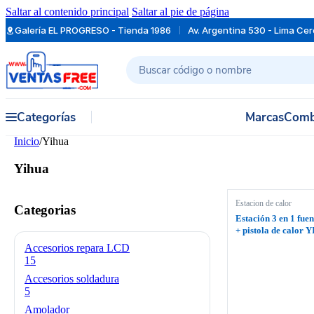
Saltar al contenido principal
Saltar al pie de página
Galería EL PROGRESO - Tienda 1986
Av. Argentina 530 - Lima Ce
Buscar
Categorías
Marcas
Comb
Inicio
/
Yihua
Yihua
Estacion de calor
Categorias
Estación 3 en 1 fuen
+ pistola de calor
5A II
Accesorios repara LCD
15
Accesorios soldadura
5
Amolador