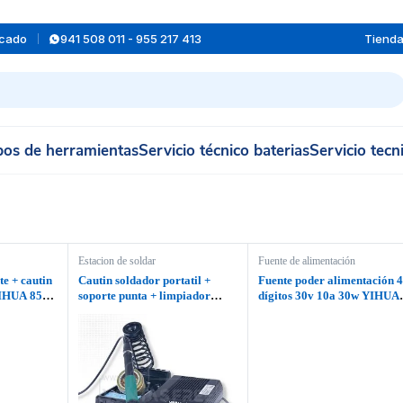
rcado
941 508 011 - 955 217 413
Tiend
os de herramientas
Servicio técnico baterias
Servicio tecn
Estacion de soldar
Fuente de alimentación
te + cautin
Cautin soldador portatil +
Fuente poder alimentación 4
 YIHUA 853D
soporte punta + limpiador
dígitos 30v 10a 30w YIHUA
YIHUA T12 948DB+ II
3010D III