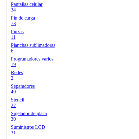
Pantallas celular
34
Pin de carga
73
Pinzas
11
Planchas sublimadoras
6
Programadores varios
19
Redes
2
Separadores
49
Stencil
27
Sujetador de placa
30
Suministros LCD
31