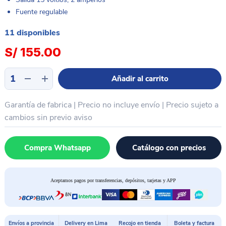
Fuente regulable
11 disponibles
S/
155.00
Fuente
Añadir al carrito
de
poder
Garantía de fabrica | Precio no incluye envío | Precio sujeto a
alimentacion
3
cambios sin previo aviso
digitos
15v
Compra Whatsapp
Catálogo con precios
2a
SUNSHINE
P1502TN
Aceptamos pagos por transferencias, depósitos, tarjetas y APP
cantidad
Envíos a provincia
Delivery en Lima
Recojo en tienda
Boleta y factura