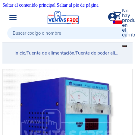
Saltar al contenido principal
Saltar al pie de página
No
hay
produ
0
en
el
carrit
Buscar
Inicio
/
Fuente de alimentación
/
Fuente de poder alimentacion 3 digitos 15v 2a SUNSHINE P1502TN