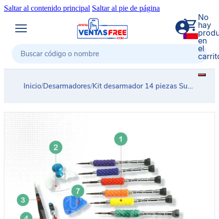
Saltar al contenido principal
Saltar al pie de página
No
hay
produ
0
en
el
carrit
Buscar
Inicio
/
Desarmadores
/
Kit desarmador 14 piezas Sunshine SS-5115