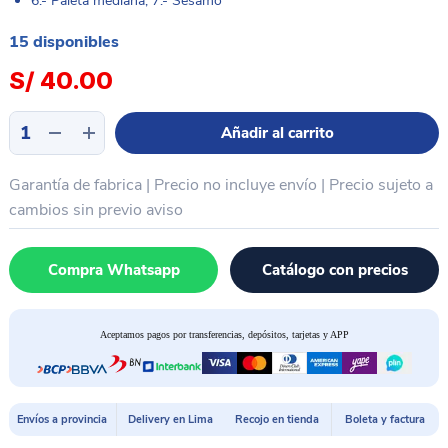
6.- Paleta mediana, 7.- Sésamo
15 disponibles
S/
40.00
Kit
Añadir al carrito
desarmador
14
Garantía de fabrica | Precio no incluye envío | Precio sujeto a
piezas
Sunshine
cambios sin previo aviso
SS-
5115
Compra Whatsapp
Catálogo con precios
cantidad
Aceptamos pagos por transferencias, depósitos, tarjetas y APP
Envíos a provincia
Delivery en Lima
Recojo en tienda
Boleta y factura